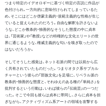
つまり特定のイデオロギーに基づく特定の言説に作品が
色付けられ、一方向的に意味付けられてしまっているた
め、そこにはどこか啓蒙主義的・規範主義的な性格が生じ
ていると捉えられたのだろう。自由な解釈を許さないよ
うな、どこか教条的・独善的なそうした態度の中に貞本
は、「芸術家」や「教授」などの特権的な文化エリートの世
界に通じるような、権威主義的な匂いを嗅ぎ取ったので
はないだろうか。
そしてそうした感覚は、ネット右派の間では以前から広
く共有されていたものだった。つまりオタク系サブカル
チャーという彼らの「部族文化」を足場に、リベラル派の
教条的・独善的な態度と、それゆえのある種の「単純さ」を
批判するという行動は、いわば彼らの「伝統芸」の一つだ
った。そこで今回も彼らは貞本に帯同し、さらに貞本を担
ぎながら、アクティヴィズム系アートの領域を攻撃する