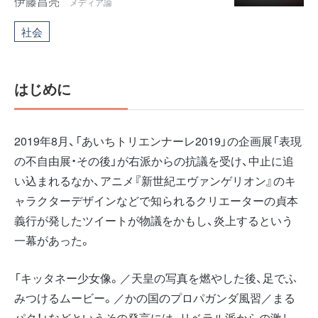
伊藤昌亮
メディア論
社会
はじめに
2019年8月、「あいちトリエンナーレ2019」の企画展「表現
の不自由展・その後」が右派からの抗議を受け、中止に追
い込まれるなか、アニメ『新世紀エヴァンゲリオン』のキ
ャラクターデザインなどで知られるクリエーターの貞本
義行が発したツイートが物議をかもし、炎上するという
一幕があった。
「キッタネー少女像。／天皇の写真を燃やした後、足でふ
みつけるムービー。／かの国のプロパガンダ風習／まる
パク！」などというその発言には、リベラル派からの激し