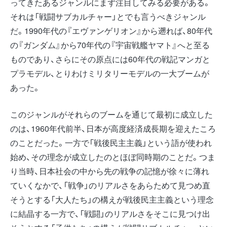
ってきたあるジャンルにまず注目してみる必要がある。
それは「戦闘サブカルチャー」とでも言うべきジャンル
だ。1990年代の『エヴァンゲリオン』から遡れば、80年代
の『ガンダム』から70年代の『宇宙戦艦ヤマト』へと至る
ものであり、さらにその原点には60年代の戦記マンガと
プラモデル、とりわけミリタリーモデルの一大ブームが
あった。
このジャンルがそれらのブームを通じて最初に成立した
のは、1960年代前半、日本が高度経済成長期を迎えたころ
のことだった。一方で「戦後民主主義」という語が使われ
始め、その理念が成立したのとほぼ同時期のことだ。つま
り当時、日本社会の中から先の戦争の記憶が徐々に薄れ
ていくなかで、「戦争」のリアルさをあらためて見つめ直
そうとする「大人たち」の構えが戦後民主主義という理念
に結晶する一方で、「戦闘」のリアルさをそこに見つけ出