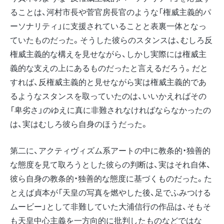
ることは、河村市長や菅官房長官のような「権威主義的パ
ーソナリティ」に支援されていることと表裏一体となっ
ていたものだった。そうした彼らのスタンスは、むしろ反
権威主義的な構えを見せながら、しかし実際には権威主
義的な支えの上にあるものだったと言えるだろう。だと
すれば、反権威主義的と見せながら実は権威主義的であ
るようなスタンスを取っていたのは、いいかえればその
「卑劣さ」のゆえに真に非難されなければならなかったの
は、実はむしろ彼ら自身のほうだった。
第二に、アクティヴィズム系アートの中に教条的・独善的
な態度を見て取ろうとした彼らの判断は、実はそれ自体、
彼ら自身の教条的・独善的な態度に基づくものだった。た
とえば貞本が「天皇の写真を燃やした後、足でふみつける
ムービー」として非難していた大浦信行の作品は、そもそ
も天皇中心主義を一方向的に批判したものなどではな