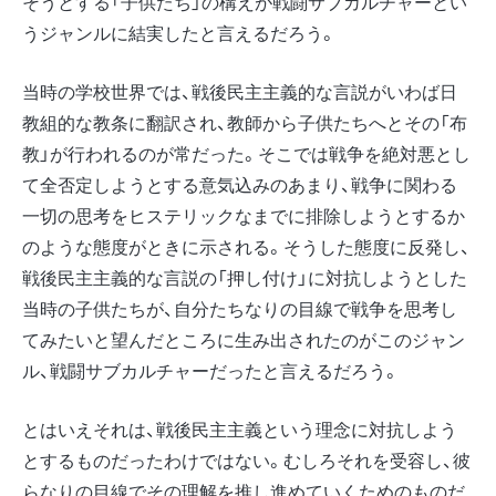
そうとする「子供たち」の構えが戦闘サブカルチャーとい
うジャンルに結実したと言えるだろう。
当時の学校世界では、戦後民主主義的な言説がいわば日
教組的な教条に翻訳され、教師から子供たちへとその「布
教」が行われるのが常だった。そこでは戦争を絶対悪とし
て全否定しようとする意気込みのあまり、戦争に関わる
一切の思考をヒステリックなまでに排除しようとするか
のような態度がときに示される。そうした態度に反発し、
戦後民主主義的な言説の「押し付け」に対抗しようとした
当時の子供たちが、自分たちなりの目線で戦争を思考し
てみたいと望んだところに生み出されたのがこのジャン
ル、戦闘サブカルチャーだったと言えるだろう。
とはいえそれは、戦後民主主義という理念に対抗しよう
とするものだったわけではない。むしろそれを受容し、彼
らなりの目線でその理解を推し進めていくためのものだ