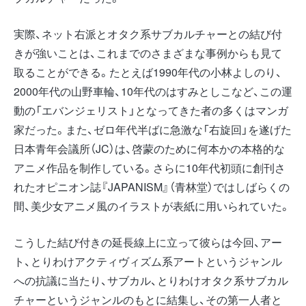
実際、ネット右派とオタク系サブカルチャーとの結び付
きが強いことは、これまでのさまざまな事例からも見て
取ることができる。たとえば1990年代の小林よしのり、
2000年代の山野車輪、10年代のはすみとしこなど、この運
動の「エバンジェリスト」となってきた者の多くはマンガ
家だった。また、ゼロ年代半ばに急激な「右旋回」を遂げた
日本青年会議所（JC）は、啓蒙のために何本かの本格的な
アニメ作品を制作している。さらに10年代初頭に創刊さ
れたオピニオン誌『JAPANISM』（青林堂）ではしばらくの
間、美少女アニメ風のイラストが表紙に用いられていた。
こうした結び付きの延長線上に立って彼らは今回、アー
ト、とりわけアクティヴィズム系アートというジャンル
への抗議に当たり、サブカル、とりわけオタク系サブカル
チャーというジャンルのもとに結集し、その第一人者と