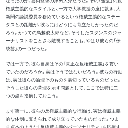
なったのが、芸術監督の津田大介だった。その「金髪」の反
権威主義的なスタイルと、一方で大学教授の座に就き、大
新聞の論説委員を務めているという権威主義的なステー
タスとの距離が、彼らにはどうにも苛立たしかったのだ
ろう。かつての鳥越俊太郎など、そうしたスタンスのジャ
ーナリストをことさら敵視することも、やはり彼らの「伝
統芸」の一つだった。
では一方で、彼ら自身はその「真正な反権威主義」を貫い
ていたのだろうか。実はそうではないだろう。彼らの行動
は、実は彼らの論理そのものを裏切っているものだった。
そうした彼らの背理を示す問題として、ここでは特に二
つの点を指摘しておこう。
まず第一に、彼らの反権威主義的な行動は、実は権威主義
的な体制に支えられて成り立っていたものだった。つま
り貞本のような「反権威主義的パーソナリティ」を応援す