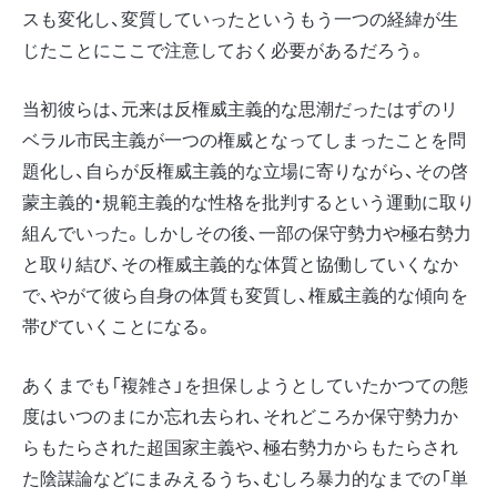
スも変化し、変質していったというもう一つの経緯が生
じたことにここで注意しておく必要があるだろう。
当初彼らは、元来は反権威主義的な思潮だったはずのリ
ベラル市民主義が一つの権威となってしまったことを問
題化し、自らが反権威主義的な立場に寄りながら、その啓
蒙主義的・規範主義的な性格を批判するという運動に取り
組んでいった。しかしその後、一部の保守勢力や極右勢力
と取り結び、その権威主義的な体質と協働していくなか
で、やがて彼ら自身の体質も変質し、権威主義的な傾向を
帯びていくことになる。
あくまでも「複雑さ」を担保しようとしていたかつての態
度はいつのまにか忘れ去られ、それどころか保守勢力か
らもたらされた超国家主義や、極右勢力からもたらされ
た陰謀論などにまみえるうち、むしろ暴力的なまでの「単