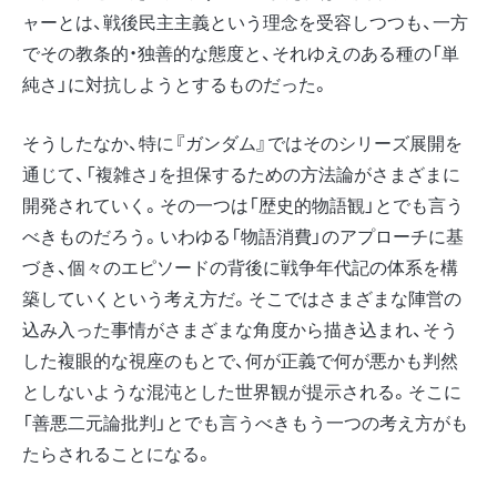
ャーとは、戦後民主主義という理念を受容しつつも、一方
でその教条的・独善的な態度と、それゆえのある種の「単
純さ」に対抗しようとするものだった。
そうしたなか、特に『ガンダム』ではそのシリーズ展開を
通じて、「複雑さ」を担保するための方法論がさまざまに
開発されていく。その一つは「歴史的物語観」とでも言う
べきものだろう。いわゆる「物語消費」のアプローチに基
づき、個々のエピソードの背後に戦争年代記の体系を構
築していくという考え方だ。そこではさまざまな陣営の
込み入った事情がさまざまな角度から描き込まれ、そう
した複眼的な視座のもとで、何が正義で何が悪かも判然
としないような混沌とした世界観が提示される。そこに
「善悪二元論批判」とでも言うべきもう一つの考え方がも
たらされることになる。