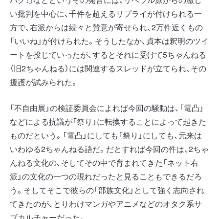
い批判を中心に、千件を超えるリプライが付けられる一
方で、右派からは続々と賛意が寄せられ、2万件近くもの
「いいね」が付けられた。そうしたなか、貞本は釈明のツイ
ートを投じていったが、するとそれに受けて5ちゃんねる
（旧2ちゃんねる）には関連するスレッドが立てられ、その
援護が試みられた。
「不自由展」の検証委員会によれば今回の騒動は、「電凸」
などによる抗議が「祭り」に転換することによって起きた
ものだという。「電凸」にしても「祭り」にしても、元来は
いわゆる2ちゃんねる語だ。だとすれば今回の件は、2ちゃ
んねる文化の、そしてその中で育まれてきた「ネット右
派」の文化の一つの現れだったと見ることもできるだろ
う。そしてそこで彼らの「部族文化」として強く志向され
てきたのが、とりわけマンガやアニメなどのオタク系サ
ブカルチャーだった。