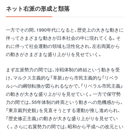
ネット右派の形成と頽落
一方でその間、1990年代になると、歴史上の大きな動きに
伴ってさまざまな動きが日本社会の中に現れてくる。そ
れに伴って社会運動の領域も活性化され、左右両翼から
の動きがさまざまな盛り上がりを見せていく。
まず左派勢力の間では、冷戦体制の終結という動きを受
け、マルクス主義的な「革新」から市民主義的な「リベラ
ル」への綱領転換が図られるなかで、「リベラル市民主義」
の動きが大きな盛り上がりを見せていく。一方で保守勢
力の間では、55年体制の終焉という動きへの危機感から、
「東京裁判史観」を見直そうとする運動が推し進められ、
「歴史修正主義」の動きが大きな盛り上がりを見せてい
く。さらに右翼勢力の間では、昭和から平成への改元とい