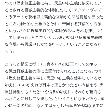
つまり歴史修正主義に与し、天皇中心主義に依拠してい
るとされる権威主義的な体制に対して、アクティヴィズ
ム系アートが反権威主義的な立場から問題提起を行った
ところ、弾圧的な公権力とそれに帯同する狂信的な右派
という、さらに権威主義的な体制が現れ、それを押しつぶ
してしまった。そこでリベラル派がやはり反権威主義的
な立場から異議申し立てを行った、ということになるだ
ろう。
こうした構図に従うと、貞本とその援軍としてのネット
右派は権威主義の側に位置付けられることになる。つま
り歴史修正主義を奉じ、天皇中心主義を信奉しているが
ゆえに、いいかえれば日本は正しかったという信念や、天
皇は神聖なものだという信条のゆえに、それらが批判さ
れたことに対して反発した、ということになるだろう。確
かに一部の「電凸」などではそうした論理が執拗なまでに