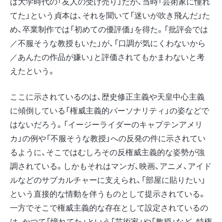
は大学時代の「友人の受け売り」だが、当時「芸術家に憧れ
てた」という貞本は、それを聞いて「迷いが吹き飛んだ」た
め、卒業制作では「初めての優評価」を得た。「批評会では
／不服そうな教授もいた」が、「口調が気にくわないから
／あんたの作品が嫌い」と評価されてもかまわないと考
えたという。
ここに示されているのは、歴史修正主義や天皇中心主義
に傾倒している「権威主義的パーソナリティ」の姿などで
はないだろう。「イージーライダーのキャプテンアメリ
カ」の例や「不服そうな教授」への反発の件に示されてい
るように、そこではむしろその反権威主義的な姿勢が強
調されている。しかもそれはマンガ、映画、アニメ、アイド
ルなどのサブカルチャーに支えられ、「部屋に貼りたい」
という直接的な情動を伴うものとして提示されている。
一方でそこで権威主義的な存在として設定されているの
は、かつて「憧れてた」という「芸術家」や「教授」など、特権