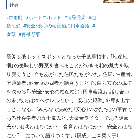
社会
#放射能
#ホットスポット
#食品汚染
#地
産地消
#安全・安心の柏産柏消円卓会議
#
食育
#有機野菜
震災以後ホットスポットとなった千葉県柏市。「地産地
消」の美味しい野菜を食べることができる柏の魅力を取
り戻そうと、立ちあがった住民たちがいた。住民、生産者、
流通業者、飲食店の四者が話合うことで、自ら安心の規準
を決める「『安全・安心の柏産柏消』円卓会議」。話し合い
の末、彼らは20ベクレルという「安心の規準」を導き出す
ことになる。『みんなで決めた「安心」のかたち』の筆者で
ある社会学者の五十嵐氏と、大衆食ライターである遠藤
氏が、地域とはなにか？ 食育とはなにか？ 安全とはな
にか？ について語りつくす。（構成／山本菜々子）