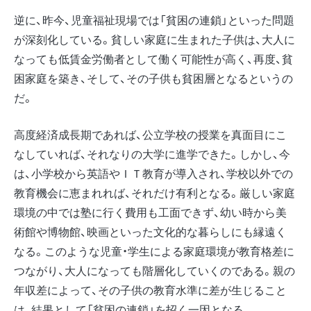
逆に、昨今、児童福祉現場では「貧困の連鎖」といった問題
が深刻化している。貧しい家庭に生まれた子供は、大人に
なっても低賃金労働者として働く可能性が高く、再度、貧
困家庭を築き、そして、その子供も貧困層となるというの
だ。
高度経済成長期であれば、公立学校の授業を真面目にこ
なしていれば、それなりの大学に進学できた。しかし、今
は、小学校から英語やＩＴ教育が導入され、学校以外での
教育機会に恵まれれば、それだけ有利となる。厳しい家庭
環境の中では塾に行く費用も工面できず、幼い時から美
術館や博物館、映画といった文化的な暮らしにも縁遠く
なる。このような児童・学生による家庭環境が教育格差に
つながり、大人になっても階層化していくのである。親の
年収差によって、その子供の教育水準に差が生じること
は、結果として「貧困の連鎖」を招く一因となる。