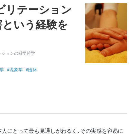
ビリテーション
害という経験を
ーションの科学哲学
学
#現象学
#臨床
本人にとって最も見通しがわるく、その実感を容易に