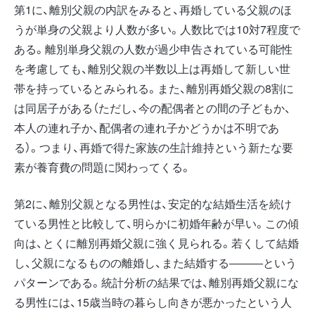
第1に、離別父親の内訳をみると、再婚している父親のほ
うが単身の父親より人数が多い。人数比では10対7程度で
ある。離別単身父親の人数が過少申告されている可能性
を考慮しても、離別父親の半数以上は再婚して新しい世
帯を持っているとみられる。また、離別再婚父親の8割に
は同居子がある（ただし、今の配偶者との間の子どもか、
本人の連れ子か、配偶者の連れ子かどうかは不明であ
る）。つまり、再婚で得た家族の生計維持という新たな要
素が養育費の問題に関わってくる。
第2に、離別父親となる男性は、安定的な結婚生活を続け
ている男性と比較して、明らかに初婚年齢が早い。この傾
向は、とくに離別再婚父親に強く見られる。若くして結婚
し、父親になるものの離婚し、また結婚する―――という
パターンである。統計分析の結果では、離別再婚父親にな
る男性には、15歳当時の暮らし向きが悪かったという人