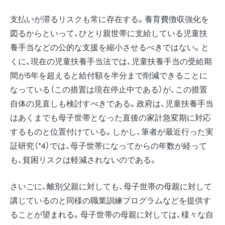
支払いが滞るリスクも常に存在する。養育費徴収強化を
図るからといって、ひとり親世帯に支給している児童扶
養手当などの公的な支援を縮小させるべきではない。と
くに、現在の児童扶養手当法では、児童扶養手当の受給期
間が5年を超えると給付額を半分まで削減できることに
なっている（この措置は現在停止中である）が、この措置
自体の見直しも検討すべきである。政府は、児童扶養手当
はあくまでも母子世帯となった直後の家計急変期に対応
するものと位置付けている。しかし、筆者が最近行った実
証研究（*4）では、母子世帯になってからの年数が経って
も、貧困リスクは軽減されないのである。
さいごに、離別父親に対しても、母子世帯の母親に対して
講じているのと同様の職業訓練プログラムなどを提供す
ることが望まれる。母子世帯の母親に対しては、様々な自