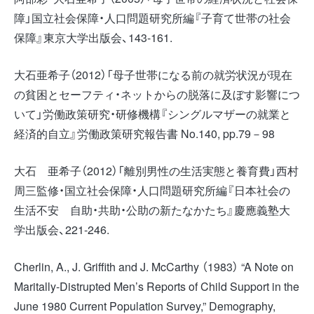
障」国立社会保障・人口問題研究所編『子育て世帯の社会
保障』東京大学出版会、143-161.
大石亜希子（2012）「母子世帯になる前の就労状況が現在
の貧困とセーフティ・ネットからの脱落に及ぼす影響につ
いて」労働政策研究・研修機構『シングルマザーの就業と
経済的自立』労働政策研究報告書 No.140, pp.79－98
大石 亜希子（2012）「離別男性の生活実態と養育費」西村
周三監修・国立社会保障・人口問題研究所編『日本社会の
生活不安 自助・共助・公助の新たなかたち』慶應義塾大
学出版会、221-246.
Cherlin, A., J. Griffith and J. McCarthy （1983） “A Note on
Maritally-Distrupted Men’s Reports of Child Support in the
June 1980 Current Population Survey,” Demography,