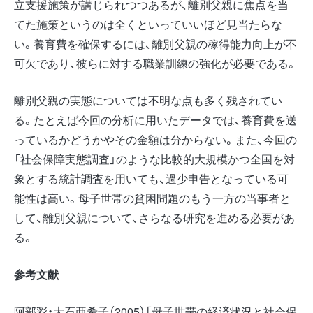
立支援施策が講じられつつあるが、離別父親に焦点を当
てた施策というのは全くといっていいほど見当たらな
い。養育費を確保するには、離別父親の稼得能力向上が不
可欠であり、彼らに対する職業訓練の強化が必要である。
離別父親の実態については不明な点も多く残されてい
る。たとえば今回の分析に用いたデータでは、養育費を送
っているかどうかやその金額は分からない。また、今回の
「社会保障実態調査」のような比較的大規模かつ全国を対
象とする統計調査を用いても、過少申告となっている可
能性は高い。母子世帯の貧困問題のもう一方の当事者と
して、離別父親について、さらなる研究を進める必要があ
る。
参考文献
阿部彩・大石亜希子（2005）「母子世帯の経済状況と社会保