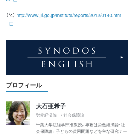
（*4）
http://www.jil.go.jp/institute/reports/2012/0140.htm
プロフィール
大石亜希子
労働経済論 / 社会保障論
千葉大学法経学部准教授。専攻は労働経済論・社
会保障論。子どもの貧困問題などを主な研究テー