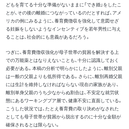
どもを育てる十分な準備がないままに「でき婚」をしたこ
とが、その後の離婚につながっているのだとすれば、アメ
リカの例にみるように、養育費徴収を強化して意図せざ
る妊娠をしないようなインセンティブを若年男性に与え
ることは、社会的にも意義があるだろう。
つぎに、養育費徴収強化が母子世帯の貧困を解決する上
での万能薬とはなりえないことも、十分に認識しておく
必要がある。本稿の分析で明らかにしたように、離別父親
は一般の父親よりも低所得である。さらに、離別再婚父親
には生計を維持しなければならない現在の家族があり、
離別単身父親のうち少なからぬ割合は、不安定な就労状
態にあるワーキングプア層で、健康不安に直面している。
こうした状況では、たとえ養育費の取り決めがなされた
としても母子世帯が貧困から脱出するのに十分な金額が
確保されるとは限らない。