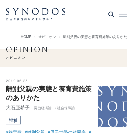
HOME
オピニオン
離別父親の実態と養育費施策のありかた
OPINION
オピニオン
2012.06.25
離別父親の実態と養育費施策
のありかた
大石亜希子
労働経済論 / 社会保障論
福祉
#養育費
#離別父親
#母子世帯の貧困率
#