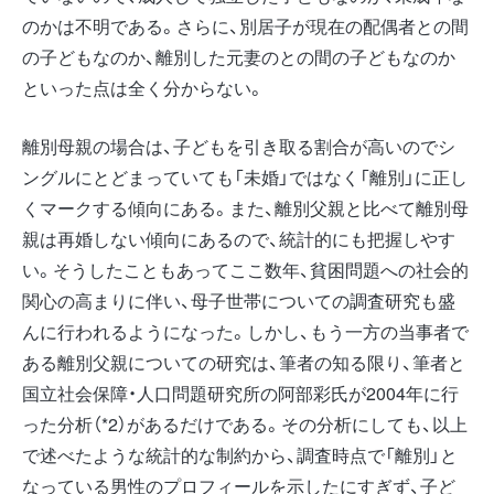
のかは不明である。さらに、別居子が現在の配偶者との間
の子どもなのか、離別した元妻のとの間の子どもなのか
といった点は全く分からない。
離別母親の場合は、子どもを引き取る割合が高いのでシ
ングルにとどまっていても「未婚」ではなく「離別」に正し
くマークする傾向にある。また、離別父親と比べて離別母
親は再婚しない傾向にあるので、統計的にも把握しやす
い。そうしたこともあってここ数年、貧困問題への社会的
関心の高まりに伴い、母子世帯についての調査研究も盛
んに行われるようになった。しかし、もう一方の当事者で
ある離別父親についての研究は、筆者の知る限り、筆者と
国立社会保障・人口問題研究所の阿部彩氏が2004年に行
った分析（*2）があるだけである。その分析にしても、以上
で述べたような統計的な制約から、調査時点で「離別」と
なっている男性のプロフィールを示したにすぎず、子ど