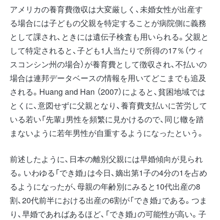
アメリカの養育費徴収は大変厳しく、未婚女性が出産す
る場合には子どもの父親を特定することが病院側に義務
として課され、ときには遺伝子検査も用いられる。父親と
して特定されると、子ども1人当たりで所得の17％（ウィ
スコンシン州の場合）が養育費として徴収され、不払いの
場合は連邦データベースの情報を用いてどこまでも追及
される。Huang and Han （2007）によると、貧困地域では
とくに、意図せずに父親となり、養育費支払いに苦労して
いる若い「先輩」男性を頻繁に見かけるので、同じ轍を踏
まないように若年男性が自重するようになったという。
前述したように、日本の離別父親には早婚傾向が見られ
る。いわゆる「でき婚」は今日、嫡出第1子の4分の1を占め
るようになったが、母親の年齢別にみると10代出産の8
割、20代前半における出産の6割が「でき婚」である。つま
り、早婚であればあるほど、「でき婚」の可能性が高い。子