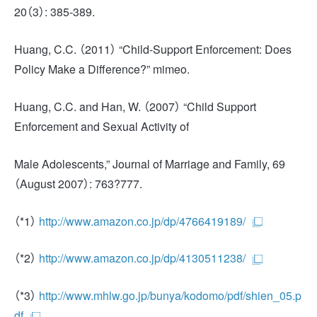
20（3）: 385-389.
Huang, C.C. （2011） “Child-Support Enforcement: Does
Policy Make a Difference?” mimeo.
Huang, C.C. and Han, W. （2007） “Child Support
Enforcement and Sexual Activity of
Male Adolescents,” Journal of Marriage and Family, 69
（August 2007）: 763?777.
（*1）
http://www.amazon.co.jp/dp/4766419189/
（*2）
http://www.amazon.co.jp/dp/4130511238/
（*3）
http://www.mhlw.go.jp/bunya/kodomo/pdf/shien_05.p
df