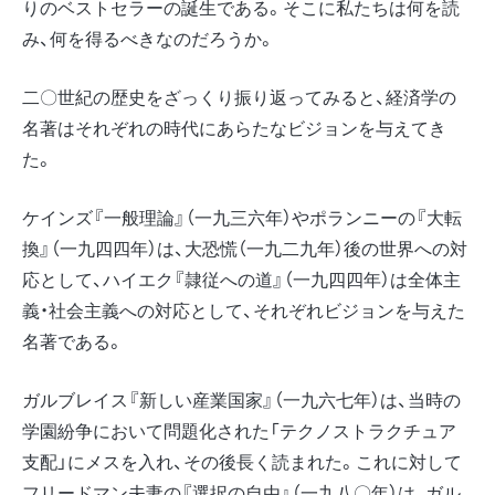
りのベストセラーの誕生である。そこに私たちは何を読
み、何を得るべきなのだろうか。
二〇世紀の歴史をざっくり振り返ってみると、経済学の
名著はそれぞれの時代にあらたなビジョンを与えてき
た。
ケインズ『一般理論』（一九三六年）やポランニーの『大転
換』（一九四四年）は、大恐慌（一九二九年）後の世界への対
応として、ハイエク『隷従への道』（一九四四年）は全体主
義・社会主義への対応として、それぞれビジョンを与えた
名著である。
ガルブレイス『新しい産業国家』（一九六七年）は、当時の
学園紛争において問題化された「テクノストラクチュア
支配」にメスを入れ、その後長く読まれた。これに対して
フリードマン夫妻の『選択の自由』（一九八〇年）は、ガル