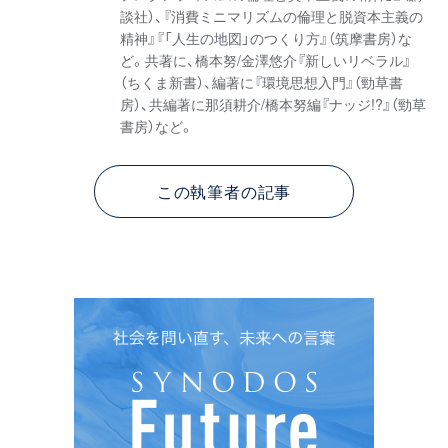
談社）、『消費ミニマリズムの倫理と脱資本主義の
精神』『「人生の地図」のつくり方』（筑摩書房）な
ど。共著に、橋本努/金澤悠介『新しいリベラル』
（ちくま新書）、編著に『環境思想入門』（勁草書
房）、共編著に那須耕介/橋本努編『ナッジ!?』（勁草
書房）など。
この執筆者の記事