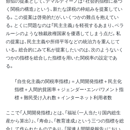
類似の提案として、デマルティーノは「社会的指標に基づ
く関税の構造」という、新たな課税の枠組みを提案してい
る。この提案は啓発的だが、いくつかの難点を抱えてい
る。とくに問題なのは「民主主義」を軽視するあまり、ベラ
ルーシのような独裁政権国家を優遇してしまう点だ。私
の提案は、民主主義や所得平等などの統治力を重んじて
いる。総合的にみて私が提案したいのは、次のようないく
つかの指標を総合した指標を用いた関税率の設定であ
る。
「自生化主義の関税率指標」＝人間開発指標＋民主化
指標＋人間的貧困率＋ジェンダー・エンパワメント指
標＋難民受け入れ数＋インターネット利用者数
ここで「人間開発指標」とは、「福祉（一人当たり国内総生
産から算出）」、「寿命」、「教育達成」という三つの指標を総
合して作られたものであり、「国連人間開発報告」におい