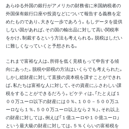
あらゆる外国の銀行がアメリカの財務省に米国納税者の
外国保有銀行口座や投資などについて報告する義務を定
めたものであり、大きな一歩であろう。もしデータを提供
しない国があれば、その国の輸出品に対して高い関税率
をかけ、制裁するという方法も考えられる。脱税はしだい
に難しくなっていくと予想される。
これまで富裕な人は、所得を低く見積もって申告する傾
向にあった。脱税や節税の方法はいくらでも考えられた。
しかし総財産に対して直接の資本税を課すことができれ
ば、私たちは富裕な人に対して、その資産にふさわしい課
税をすることができるだろう。ピケティは、「たとえば１
００万ユーロ以下の財産には０％、１００－５００万ユ
ーロなら１％、５００万ユーロ以上なら２％」、それ以上
の財産に対しては、例えば「１億ユーロや１０億ユーロ」
という最大級の財産に対しては、５％くらいの富裕税を