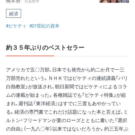
橋本努
社会哲学
経済
#ピケティ
#21世紀の資本
約３５年ぶりのベストセラー
アメリカで五〇万部、日本でも発売から約二か月で一三
万部売れたという。ＮＨＫではピケティの連続講義「パリ
白熱教室」が放送され、朝日新聞ではピケティによるコラ
ムの連載が始まった。各種雑誌でも「ピケティ特集」が組
まれ、週刊誌『東洋経済』はすでに三度もあやかってい
る。経済の専門書でこれだけ話題になった本と言えば、ミ
ルトン・フリードマンが妻のローズとともに書いた『選択
の自由』（一九八〇年）以来ではないだろうか。約三五年ぶ