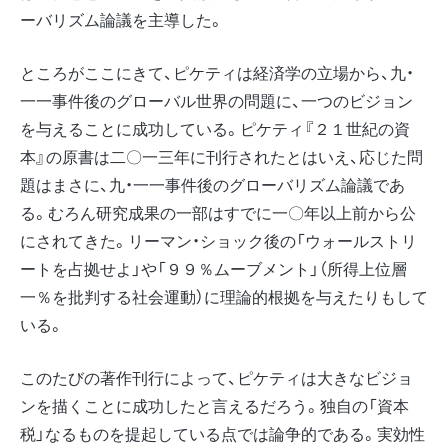
ーバリズム論議を主導した。
ところがここにきて、ピケティは経済学の立場から、九・
一一事件後のグローバル世界の問題に、一つのビジョン
を与えることに成功している。ピケティ『２１世紀の資
本』の原書は二〇一三年に刊行されたとはいえ、応じた問
題はまさに、九・一一事件後のグローバリズム論議であ
る。むろん研究成果の一部はすでに一〇年以上前から公
にされてきた。リーマン・ショック後の「ウォールストリ
ートを占拠せよ」や「９９％ムーブメント」（所得上位層
一％を批判する社会運動）に理論的根拠を与えたりもして
いる。
このたびの著作刊行によって、ピケティは大きなビジョ
ンを描くことに成功したと言えるだろう。独自の「資本
税」なるものを提起している点では論争的である。実効性