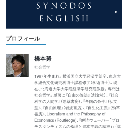
プロフィール
橋本努
社会哲学
1967年生まれ。横浜国立大学経済学部卒、東京大
学総合文化研究科博士課程修了（学術博士）。現
在、北海道大学大学院経済学研究院教授。専門は
社会哲学。単著に『自由の論法』（創文社）、『社会
科学の人間学』（勁草書房）、『帝国の条件』（弘文
堂）、『自由原理』（岩波書店）、『自生化主義』（勁草
書房）、Liberalism and the Philosophy of
Economics (Routledge)、『解読ウェーバー「プロ
テスタンティズムの倫理と資本主義の精神」』（講