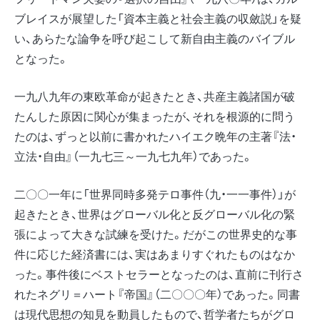
ブレイスが展望した「資本主義と社会主義の収斂説」を疑
い、あらたな論争を呼び起こして新自由主義のバイブル
となった。
一九八九年の東欧革命が起きたとき、共産主義諸国が破
たんした原因に関心が集まったが、それを根源的に問う
たのは、ずっと以前に書かれたハイエク晩年の主著『法・
立法・自由』（一九七三～一九七九年）であった。
二〇〇一年に「世界同時多発テロ事件（九・一一事件）」が
起きたとき、世界はグローバル化と反グローバル化の緊
張によって大きな試練を受けた。だがこの世界史的な事
件に応じた経済書には、実はあまりすぐれたものはなか
った。事件後にベストセラーとなったのは、直前に刊行さ
れたネグリ＝ハート『帝国』（二〇〇〇年）であった。同書
は現代思想の知見を動員したもので、哲学者たちがグロ