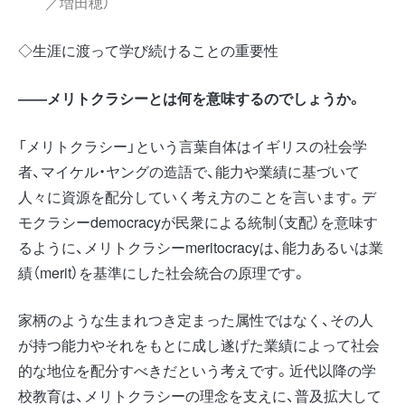
／増田穂）
◇生涯に渡って学び続けることの重要性
――メリトクラシーとは何を意味するのでしょうか。
「メリトクラシー」という言葉自体はイギリスの社会学
者、マイケル・ヤングの造語で、能力や業績に基づいて
人々に資源を配分していく考え方のことを言います。デ
モクラシーdemocracyが民衆による統制（支配）を意味す
るように、メリトクラシーmeritocracyは、能力あるいは業
績（merit）を基準にした社会統合の原理です。
家柄のような生まれつき定まった属性ではなく、その人
が持つ能力やそれをもとに成し遂げた業績によって社会
的な地位を配分すべきだという考えです。近代以降の学
校教育は、メリトクラシーの理念を支えに、普及拡大して