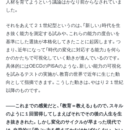
人材を育てようという議論はかなり前からなされていま
した。
それをあえて２１世紀型というのは、「新しい」時代を生
き抜く能力を測定する試みや、これらの能力の度合いを
基準にした選抜が本格化してきたことに起因します。つ
まり、近年になって「時代の変化に対応する能力」を何ら
かのかたちで可視化していく動きが進んでいるのです。
具体的にはOECDのPISAのような、新しい能力の可視化
を試みるテストの実施が、教育の世界で近年に生じた動
向として指摘できます。こうした動きは、やはり２１世紀
以降のものです。
――これまでの感覚だと、「教育＝教える」もので、スキル
のように１回習得してしまえばそれでその後の人生を生
き抜ききれた。しかし変化のサイクルが早まった現代で
は、自発的に「学ぶ」力を鍛えてかなければならない、とい