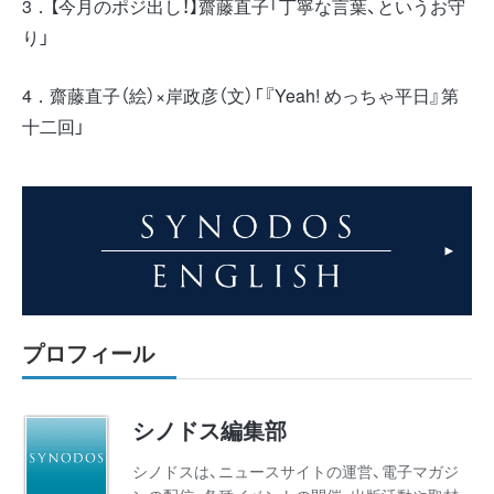
3．【今月のポジ出し！】齋藤直子「丁寧な言葉、というお守
り」
4．齋藤直子（絵）×岸政彦（文）「『Yeah! めっちゃ平日』第
十二回」
プロフィール
シノドス編集部
シノドスは、ニュースサイトの運営、電子マガジ