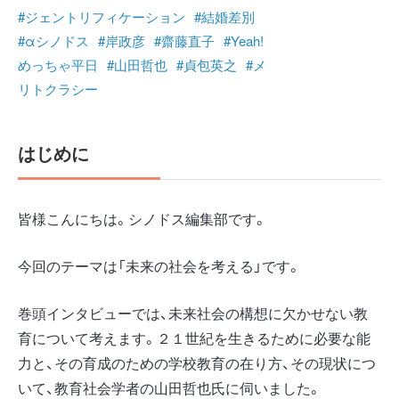
#ジェントリフィケーション
#結婚差別
#αシノドス
#岸政彦
#齋藤直子
#Yeah!
めっちゃ平日
#山田哲也
#貞包英之
#メ
リトクラシー
はじめに
皆様こんにちは。シノドス編集部です。
今回のテーマは「未来の社会を考える」です。
巻頭インタビューでは、未来社会の構想に欠かせない教
育について考えます。２１世紀を生きるために必要な能
力と、その育成のための学校教育の在り方、その現状につ
いて、教育社会学者の山田哲也氏に伺いました。