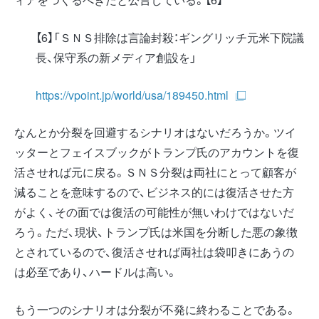
【6】「ＳＮＳ排除は言論封殺：ギングリッチ元米下院議
長、保守系の新メディア創設を」
https://vpoint.jp/world/usa/189450.html
なんとか分裂を回避するシナリオはないだろうか。ツイ
ッターとフェイスブックがトランプ氏のアカウントを復
活させれば元に戻る。ＳＮＳ分裂は両社にとって顧客が
減ることを意味するので、ビジネス的には復活させた方
がよく、その面では復活の可能性が無いわけではないだ
ろう。ただ、現状、トランプ氏は米国を分断した悪の象徴
とされているので、復活させれば両社は袋叩きにあうの
は必至であり、ハードルは高い。
もう一つのシナリオは分裂が不発に終わることである。