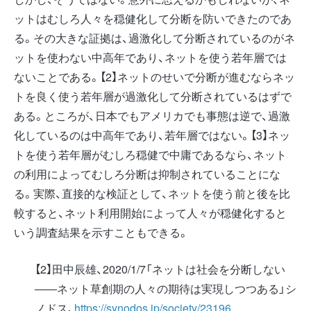
ットはむしろ人々を穏健化して分断を防いできたのであ
る。その大きな証拠は、過激化して分断されているのがネ
ットを使わない中高年であり、ネットを使う若年層では
ないことである。【2】ネットのせいで分断が進むならネッ
トを良く使う若年層が過激化して分断されているはずで
ある。ところが、日本でもアメリカでも事態は逆で、過激
化しているのは中高年であり、若年層ではない。【3】ネッ
トを使う若年層がむしろ穏健で中庸であるなら、ネット
の利用によってむしろ分断は抑制されていることにな
る。実際、直接的な検証として、ネットを使う前と後を比
較すると、ネット利用開始によって人々が穏健化すると
いう調査結果を示すこともできる。
【2】田中辰雄、2020/1/7「ネットは社会を分断しない
――ネット草創期の人々の期待は実現しつつある」シ
ノドス、
https://synodos.jp/society/23196