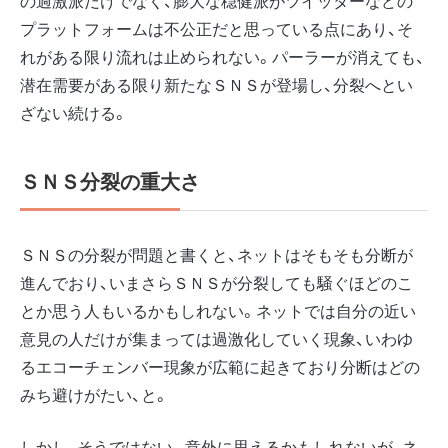
の過激派だけでなく、膨大な穏健派がツイッターなどの
プラットフォームは不公正だと思っている点にあり、そ
れがある限り流れは止められない。パーラーが消えても、
潜在需要がある限り新たなＳＮＳが登場し、分裂へとい
ざない続ける。
ＳＮＳ分裂の重大さ
ＳＮＳの分裂が問題と書くと、ネットはそもそも分断が
進んでおり、いまさらＳＮＳが分裂しても騒ぐほどのこ
とか思う人もいるかもしれない。ネットでは自分の近い
意見の人だけが集まっては過激化していく現象、いわゆ
るエコーチェンバー現象が広範に起きており分断はどの
みち避けがたい、と。
しかし、そうではない。意外に思えるかもしれないが、ネ