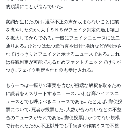
的順調にことが進んでいた。
変調が生じたのは、選挙不正の声が収まらないことに業
を煮やしたのか、大手ＳＮＳがフェイク判定の適用範囲
を拡大してからである。一般にフェイクニュースには二
通りある。ひとつはねつ造写真や日付・場所などが明示さ
れてはっきりとフェイクと示せるニュースである。これ
は客観判定が可能であるためファクトチェックでけりが
つき、フェイク判定された側も受け入れる。
もう一つは一握りの事実を含むが極端な解釈を取るため
に読者をミスリードするニュース、いわば高バイアスニ
ュースとでも呼ぶべきニュースである。たとえば、郵便投
票について、死者が投票した、人数が合わないなどの不整
合のニュースがそれである。郵便投票はかつてない規模
で行われたため、不正以外でも手続きや作業ミスで不整