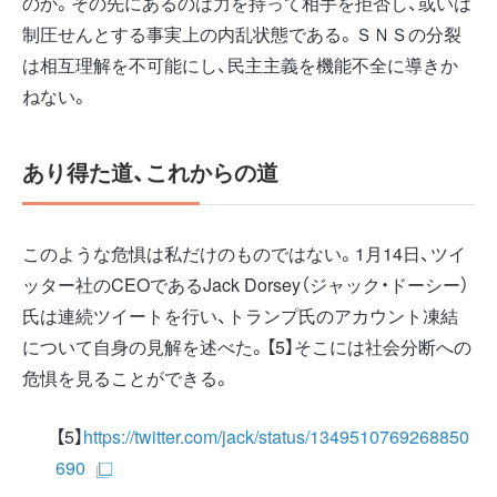
のか。その先にあるのは力を持って相手を拒否し、或いは
制圧せんとする事実上の内乱状態である。ＳＮＳの分裂
は相互理解を不可能にし、民主主義を機能不全に導きか
ねない。
あり得た道、これからの道
このような危惧は私だけのものではない。1月14日、ツイ
ッター社のCEOであるJack Dorsey（ジャック・ドーシー）
氏は連続ツイートを行い、トランプ氏のアカウント凍結
について自身の見解を述べた。【5】そこには社会分断への
危惧を見ることができる。
【5】
https://twitter.com/jack/status/1349510769268850
690