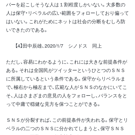
バーを起こしそうな人は１割程度しかいない。大多数の
人は保守・リベラルの広い範囲をフォローしており偏って
はいない。これがためにネットは社会の分断をむしろ防
いできたのである。
【4】田中辰雄、2020/1/7 シノドス 同上
ただし、容易にわかるように、これには大きな前提条件が
ある。それは全国民がツイッターというひとつのＳＮＳ
に所属しているという条件である。保守からリベラルま
で、極右から極左まで、広範な人がＳＮＳのなかにいてこ
そ、人はさまざまの意見の人をフォローし、バランスをと
って中庸で穏健な見方を保つことができる。
ＳＮＳが分裂すれば、この前提条件が失われる。保守とリ
ベラルの二つのＳＮＳに分かれてしまうと、保守ＳＮＳ