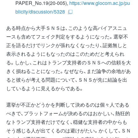
PAPER_No.19(20-005),
https://www.glocom.ac.jp/pu
blicity/discussion/5328
ある時点から大手ＳＮＳは、このような高バイアスニュ
ースも含めてフェイク判定をするようになった。選挙不
正を語るだけでリンクが張れなくなったり、証拠無しと
表示されるようにもなったのはこのためだと考えられ
る。しかし、これはトランプ支持者のＳＮＳへの信頼を大
きく損ねることになった。なぜなら、まだ論争の余地があ
ると彼らが考える問題について、ＳＮＳが先に結論を出
しているように見えるからである。
選挙が不正かどうかを判断して決めるのは個々人である
べきで、プラットフォームが決めるのはおかしい、熱狂的
なトランプ支持者だけでなく、穏健な支持者の中からも
そう感じる人が出てくるのは避けがたい。かくして、ＳＮ