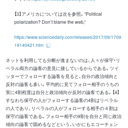
【3】アメリカについては次を参照。”Political
polarization? Don’t blame the web,”
https://www.sciencedaily.com/releases/2017/09/1709
19140421.htm
ネットを利用しても分断が進まないのは、人々が保守・リ
ベラル両方の論客の意見に接しているからである。ツイ
ッターでフォローする論客を見ると、自分の政治傾向と
反対の論客も多い。平均的に見てフォロー相手のうちの
実に4割程度は自分と政治傾向が反対の論客である。【4】
すなわち保守の人がフォローする論客の4割はリベラル
の人であり、リベラルの人がフォローする相手の４割は
保守の論客である。フォロー相手の9割を自分と同じ政治
傾向の論客で固めるなどという、いかにもエコーチェン