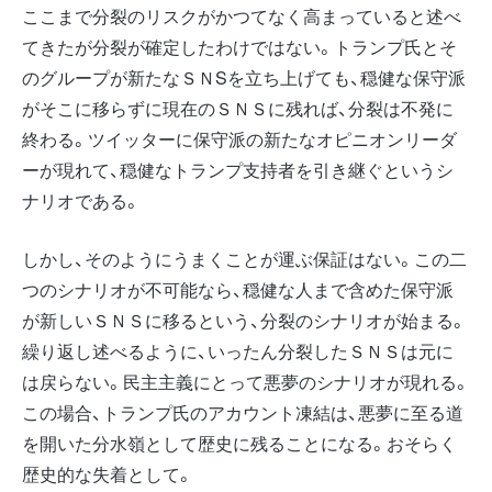
ここまで分裂のリスクがかつてなく高まっていると述べ
てきたが分裂が確定したわけではない。トランプ氏とそ
のグループが新たなＳＮSを立ち上げても、穏健な保守派
がそこに移らずに現在のＳＮＳに残れば、分裂は不発に
終わる。ツイッターに保守派の新たなオピニオンリーダ
ーが現れて、穏健なトランプ支持者を引き継ぐというシ
ナリオである。
しかし、そのようにうまくことが運ぶ保証はない。この二
つのシナリオが不可能なら、穏健な人まで含めた保守派
が新しいＳＮＳに移るという、分裂のシナリオが始まる。
繰り返し述べるように、いったん分裂したＳＮＳは元に
は戻らない。民主主義にとって悪夢のシナリオが現れる。
この場合、トランプ氏のアカウント凍結は、悪夢に至る道
を開いた分水嶺として歴史に残ることになる。おそらく
歴史的な失着として。