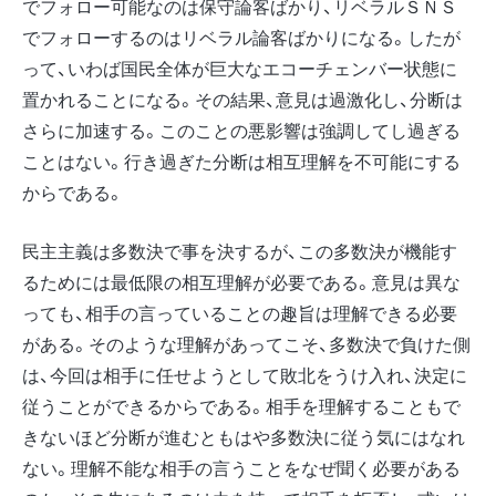
でフォロー可能なのは保守論客ばかり、リベラルＳＮＳ
でフォローするのはリベラル論客ばかりになる。したが
って、いわば国民全体が巨大なエコーチェンバー状態に
置かれることになる。その結果、意見は過激化し、分断は
さらに加速する。このことの悪影響は強調してし過ぎる
ことはない。行き過ぎた分断は相互理解を不可能にする
からである。
民主主義は多数決で事を決するが、この多数決が機能す
るためには最低限の相互理解が必要である。意見は異な
っても、相手の言っていることの趣旨は理解できる必要
がある。そのような理解があってこそ、多数決で負けた側
は、今回は相手に任せようとして敗北をうけ入れ、決定に
従うことができるからである。相手を理解することもで
きないほど分断が進むともはや多数決に従う気にはなれ
ない。理解不能な相手の言うことをなぜ聞く必要がある