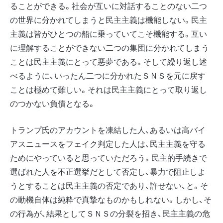
ることができる。社会が互いに対話することのない二つ
の世界に分かれてしまうと民主主義は機能しない。民主
主義は皆がひとつの船に乗っていてこそ機能する。互い
に理解することができない二つの集団に分かれてしまう
ことは民主主義にとって悪夢である。そして繰り返し述
べるように、いったん二つに分かれたＳＮＳを元に戻す
ことは極めて難しい。それは民主主義にとって取り返し
のつかない負債となる。
トランプ氏のアカウントを凍結した人、あるいは高バイ
アスニュースをフェイク判定した人は、民主主義を守る
ためにやっていると思っていただろう。民主的手続きで
選ばれた人を不正選挙だとして否定し、暴力で阻止しよ
うとすることは民主主義の否定であり、許せない、と。そ
の動機自体は純粋で真摯なものかもしれない。しかし、そ
の行為が、結果としてＳＮＳの分裂を招き、民主主義の危