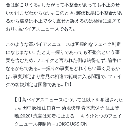
合は起こりうる。したがって不整合があっても不正のせ
いかはまだわからない。このとき、郵便投票に不整合があ
るから選挙は不正でやり直せと訴えるのは極端に過ぎて
おり、高バイアスニュースである。
このような高バイアスニュースは客観的なフェイク判定
になじまない。たとえ一握りであっても不整合という事
実を含むため、フェイクと言われた側は納得せず、論争に
なるからである。一握りの事実をどれくらい重く見るか
は、事実判定より意見の相違の範疇に入る問題で、フェイ
クの客観判定は困難である。【1】
【1】高バイアスニュースについては以下を参照された
い。田中辰雄 山口真一 菊地映輝 青木志保子 渡辺智
暁,2020「流言は知者に止まる －もうひとつのフェイ
クニュース抑制策－」DISCUSSION