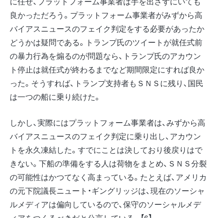
に任せ、プラットフォーム事業者は手を出さずにいても
良かっただろう。プラットフォーム事業者がみずから高
バイアスニュースのフェイク判定をする必要があったか
どうかは疑問である。トランプ氏のツイートが就任式前
の暴力行為を煽るのが問題なら、トランプ氏のアカウン
ト停止は就任式が終わるまでなど期間限定にすれば良か
った。そうすれば、トランプ支持者もＳＮＳに残り、国民
は一つの船に乗り続けた。
しかし、実際にはプラットフォーム事業者は、みずから高
バイアスニュースのフェイク判定に乗り出し、アカウン
トを永久凍結した。すでにことは決しており後戻りはで
きない。下船の準備をする人は荷物をまとめ、ＳＮＳ分裂
の可能性はかつてなく高まっている。たとえば、アメリカ
の元下院議長ニュート・ギングリッジは、現在のソーシャ
ルメディアは偏向しているので、保守のソーシャルメデ
ィアをつくるべきだと公言している。【6】