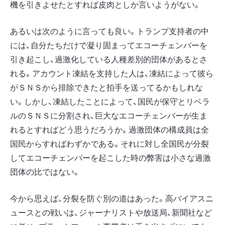
機を引きよせたとすれば皮肉としか言いようがない。
あるいは次のように言っても良い。トランプ支持者の中
には、自分たちだけで凝り固まってエコーチェンバーを
引き起こし、過激化している人種差別的団体があるとさ
れる。アカウント凍結を支持した人は、凍結によって彼ら
がＳＮＳから排除できたと拍手を送ってるかもしれな
い。しかし、凍結したことによって、国民が保守とリベラ
ルのＳＮＳに分割され、巨大なエコーチェンバーが生ま
れるとすればどう思うだろうか。過激団体の構成員は全
国民からすればわずかである。それに対し全国民が分裂
してエコーチェンバーを起こした時の弊害は小さな過激
団体の比ではない。
今から思えば、分裂を防ぐ別の道はあった。高バイアスニ
ュースとの戦いは、ジャーナリストや放送局、新聞社など