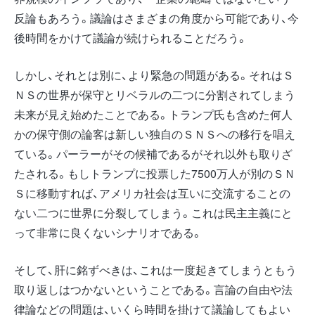
反論もあろう。議論はさまざまの角度から可能であり、今
後時間をかけて議論が続けられることだろう。
しかし、それとは別に、より緊急の問題がある。それはＳ
ＮＳの世界が保守とリベラルの二つに分割されてしまう
未来が見え始めたことである。トランプ氏も含めた何人
かの保守側の論客は新しい独自のＳＮＳへの移行を唱え
ている。パーラーがその候補であるがそれ以外も取りざ
たされる。もしトランプに投票した7500万人が別のＳＮ
Ｓに移動すれば、アメリカ社会は互いに交流することの
ない二つに世界に分裂してしまう。これは民主主義にと
って非常に良くないシナリオである。
そして、肝に銘ずべきは、これは一度起きてしまうともう
取り返しはつかないということである。言論の自由や法
律論などの問題は、いくら時間を掛けて議論してもよい