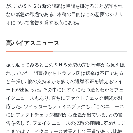
が、このＳＮＳ分断の問題は時間を掛けることが許され
ない緊急の課題である。本稿の目的はこの悪夢のシナリ
オについて警告を発する点にある。
高バイアスニュース
振り返ってみるとこのＳＮＳ分裂の芽は昨年から見え隠
れしていた。開票後からトランプ氏は選挙は不正である
と主張し、彼の支持者から多くの選挙不正を訴えるツイ
ートが出回った。その中にはすぐにねつ造とわかるフェ
イクニュースもあり、直ちにファクトチェック機関が対
応した。ツイッターもフェイスブックも、「このニュース
にはファクトチェック機関から疑義が出ている」との警
告を発して、フェイクニュースの拡散の抑制に努めた。こ
こまではフェイクニュース対策として王道であり、比較