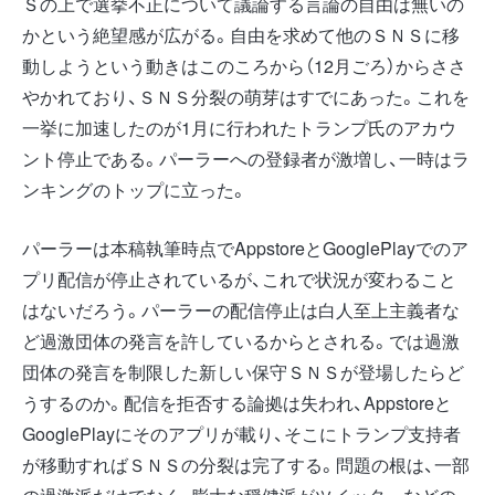
Ｓの上で選挙不正について議論する言論の自由は無いの
かという絶望感が広がる。自由を求めて他のＳＮＳに移
動しようという動きはこのころから（12月ごろ）からささ
やかれており、ＳＮＳ分裂の萌芽はすでにあった。これを
一挙に加速したのが1月に行われたトランプ氏のアカウ
ント停止である。パーラーへの登録者が激増し、一時はラ
ンキングのトップに立った。
パーラーは本稿執筆時点でAppstoreとGooglePlayでのア
プリ配信が停止されているが、これで状況が変わること
はないだろう。パーラーの配信停止は白人至上主義者な
ど過激団体の発言を許しているからとされる。では過激
団体の発言を制限した新しい保守ＳＮＳが登場したらど
うするのか。配信を拒否する論拠は失われ、Appstoreと
GooglePlayにそのアプリが載り、そこにトランプ支持者
が移動すればＳＮＳの分裂は完了する。問題の根は、一部