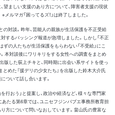
に、望ましい支援のあり方について、障害者支援の現状
※メルマガ「困ってるズ！」は終了しました。
氏との対談。昨年、芸能人の親族が生活保護を不正受給
に対するバッシング報道が急増しました。しかし「不正
はずの人たちが生活保護をもらわない「不受給」にこ
か。本対談後にワリキリをする女性への調査をまとめ
を出版した荻上チキと、同時期に出会い系サイトを使っ
まとめた『援デリの少女たち』を出版した鈴木大介氏
題について話し合います。
を行おう」と提案し、政治や経済など、様々な専門家
にあたる第6章では、ユニセフジンバブエ事務所教育担
あり方について問いなおしています。畠山氏の豊富な