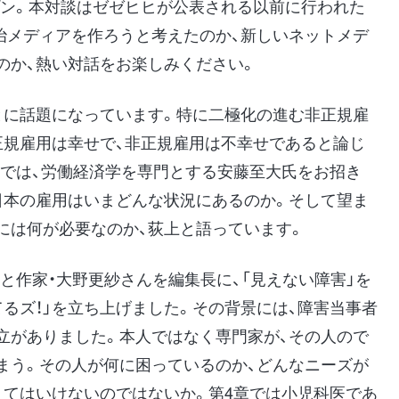
p/」をオープン。本対談はゼゼヒヒが公表される以前に行われた
治メディアを作ろうと考えたのか、新しいネットメデ
のか、熱い対話をお楽しみください。
とに話題になっています。特に二極化の進む非正規雇
正規雇用は幸せで、非正規雇用は不幸せであると論じ
章では、労働経済学を専門とする安藤至大氏をお招き
日本の雇用はいまどんな状況にあるのか。そして望ま
には何が必要なのか、荻上と語っています。
キと作家・大野更紗さんを編集長に、「見えない障害」を
るズ！」を立ち上げました。その背景には、障害当事者
立がありました。本人ではなく専門家が、その人ので
まう。その人が何に困っているのか、どんなニーズが
くてはいけないのではないか。第4章では小児科医であ