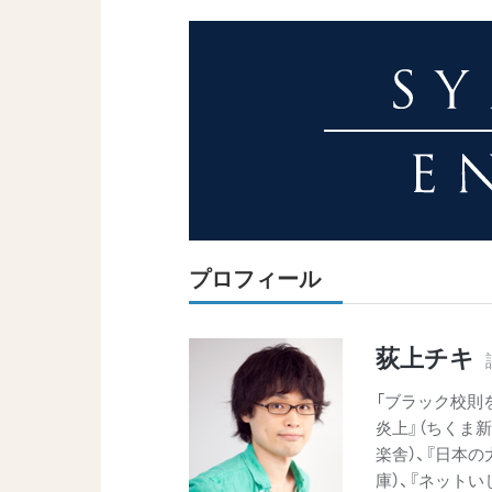
プロフィール
荻上チキ
「ブラック校則
炎上』（ちくま新
楽舎）、『日本の
庫）、『ネットい