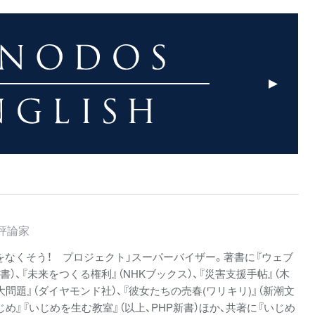
評論家
をなくそう！ プロジェクト」スーパーバイザー。著書に『ウェブ
書）、『未来をつくる権利』（NHKブックス）、『災害支援手帖』（木
大問題』（ダイヤモンド社）、『彼女たちの売春(ワリキリ)』（新潮文
じめ』『いじめを生む教室』（以上、PHP新書）ほか、共著に『いじめ