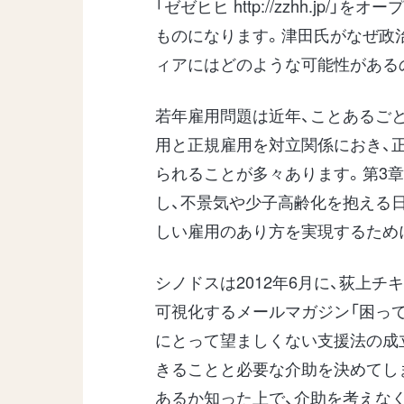
「ゼゼヒヒ http://zzhh.j
ものになります。津田氏がなぜ政
ィアにはどのような可能性がある
若年雇用問題は近年、ことあるご
用と正規雇用を対立関係におき、
られることが多々あります。第3
し、不景気や少子高齢化を抱える
しい雇用のあり方を実現するため
シノドスは2012年6月に、荻上チ
可視化するメールマガジン「困って
にとって望ましくない支援法の成
きることと必要な介助を決めてし
あるか知った上で、介助を考えな