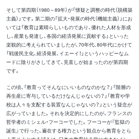
そして第四期（1980～89年）が「懐疑と調整の時代（脱構築
主義）」です。第二期の「拡大・発展の時代（機能主義）」にお
いては「教育は素晴らしいものであり、優れた人材を形成
し、産業も発達し、各国の経済発展に貢献する」といった
楽観的に考えられていましたが、70年代、80年代にかけて
「戦後民主化、経済発展、イエーイ！」というハッピーなム
ードに陰りがさしてきて、見直しが始まったのが第四期
です。
この頃、「教育ってそんなにいいものなのかな？」「階層の
再生産に寄与しているだけなんじゃないの？」「教育や学
校は人々を支配する装置なんじゃないの？」という疑念が
広がっていました。それを決定的にしたのが、フランスの
哲学者のミシェル・フーコーでした。フーコーが『監獄の
誕生』で行った、遍在する権力という観点から教育をとら