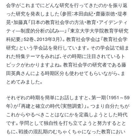
会学がこれまでにどんな研究を行ってきたのかを振り返
った研究を発表しました（参照：本田由紀・齋藤崇徳・堤孝
晃・加藤真「日本の教育社会学の方法・教育・アイデンティ
ティ―制度的分析の試み―」『東京大学大学院教育学研究
科紀要』52巻、2013年3月）。教育社会学会は『教育社会学
研究』という学会誌を発行しています。その学会誌で組ま
れた特集テーマをみれば、その時期に注目されているト
ピックがわかりますよね。教育社会学の研究者である藤
田英典さんによる時期区分も使わせてもらいながら、ま
とめてみました。
それぞれの時期を簡単にお話しますと、第一期（1951～59
年）が「再建と確立の時代（実態調査）」。つまり自分たちが
これからやるべきことはなにかを定義しようとした時代
です。学問として独自性を打ち立てようと努力するとと
もに、戦後の混乱期のむちゃくちゃになった教育におい