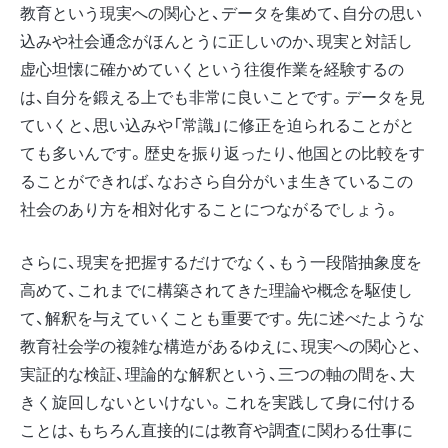
教育という現実への関心と、データを集めて、自分の思い
込みや社会通念がほんとうに正しいのか、現実と対話し
虚心坦懐に確かめていくという往復作業を経験するの
は、自分を鍛える上でも非常に良いことです。データを見
ていくと、思い込みや「常識」に修正を迫られることがと
ても多いんです。歴史を振り返ったり、他国との比較をす
ることができれば、なおさら自分がいま生きているこの
社会のあり方を相対化することにつながるでしょう。
さらに、現実を把握するだけでなく、もう一段階抽象度を
高めて、これまでに構築されてきた理論や概念を駆使し
て、解釈を与えていくことも重要です。先に述べたような
教育社会学の複雑な構造があるゆえに、現実への関心と、
実証的な検証、理論的な解釈という、三つの軸の間を、大
きく旋回しないといけない。これを実践して身に付ける
ことは、もちろん直接的には教育や調査に関わる仕事に