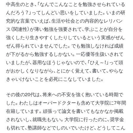
中高生のとき、「なんでこんなことを勉強させられている
んだろう？」ってしんどい思いをしていました。いまの研
究的な言葉でいえば、生活や社会との内容的なレリバン
ス（関連性）が薄い勉強を強要されて、学ぶことが自分を
強くしたり生きやすくしたりしているという実感がぜん
ぜん得られていませんでした。でも勉強しなければ成績
が下がるから勉強するしかない。一応優等生扱いされて
いましたが、器用なほうじゃないので、「ひえ～！」って頭
がおかしくなりながら、とにかく覚えて、書いて、やらな
きゃいけないことを必死にこなしていました。
その後の20代は、将来への不安を強く抱いている時期で
した。わたしはオーバードクターも含めて大学院に7年間
在籍しています。頑張って論文を書いてもなかなか掲載
されないし、就職先もない。大学院に行ったのに、奨学金
も切れて、塾講師などでしのいでいたけど、どうしてこん