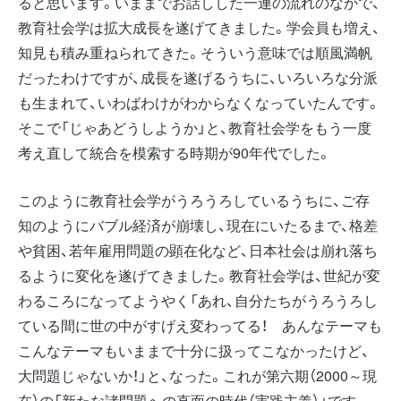
ると思います。いままでお話しした一連の流れのなかで、
教育社会学は拡大成長を遂げてきました。学会員も増え、
知見も積み重ねられてきた。そういう意味では順風満帆
だったわけですが、成長を遂げるうちに、いろいろな分派
も生まれて、いわばわけがわからなくなっていたんです。
そこで「じゃあどうしようか」と、教育社会学をもう一度
考え直して統合を模索する時期が90年代でした。
このように教育社会学がうろうろしているうちに、ご存
知のようにバブル経済が崩壊し、現在にいたるまで、格差
や貧困、若年雇用問題の顕在化など、日本社会は崩れ落ち
るように変化を遂げてきました。教育社会学は、世紀が変
わるころになってようやく「あれ、自分たちがうろうろし
ている間に世の中がすげえ変わってる！ あんなテーマも
こんなテーマもいままで十分に扱ってこなかったけど、
大問題じゃないか！」と、なった。これが第六期（2000～現
在）の「新たな諸問題への直面の時代（実践主義）」です。