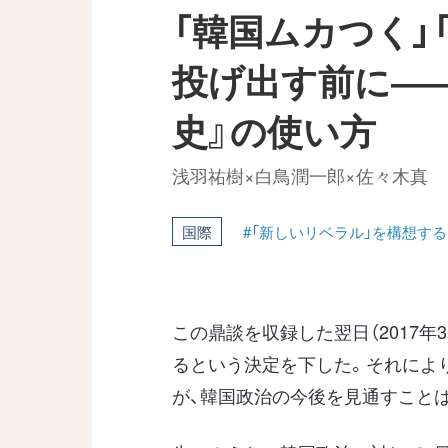
「韓国ムカつく」
投げ出す前に―
史』の使い方
浅羽祐樹×白鳥潤一郎×佐々木真
国際
#「新しいリベラル」を構想す
この鼎談を収録した翌日（2017年
るという決定を下した。それによ
が、韓国政治の今後を見通すこと