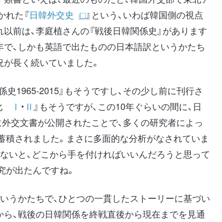
かれた『
日韓外交史
』という、いわば韓国側の視点
れ以前は、李庭植さんの『戦後日韓関係史』があります
9年で、しかも英語で出たものの日本語訳というかたち
況が長く続いていました。
史1965-2015』もそうですし、その少し前に刊行さ
常化
Ⅰ
・
Ⅱ
』もそうですが、この10年ぐらいの間に、日
に外交文書が公開されたことで、多くの研究者によっ
蓄積されました。まさに多面的な分析がなされていま
いないと、どこから手を付ければいいんだろうと思って
究が出たんですね。
というかたちで、ひとつの一貫したストーリーに基づい
から、戦後の日韓関係を終戦直後から現在までを見通