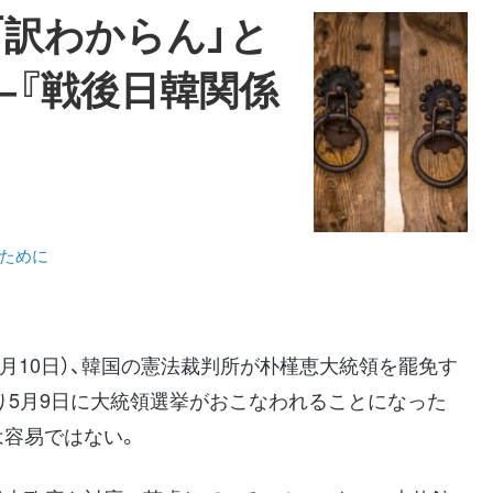
「訳わからん」と
―『戦後日韓関係
るために
3月10日）、韓国の憲法裁判所が朴槿恵大統領を罷免す
り5月9日に大統領選挙がおこなわれることになった
は容易ではない。