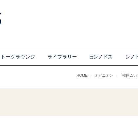
トークラウンジ
ライブラリー
αシノドス
シノ
HOME
オピニオン
「韓国ムカ