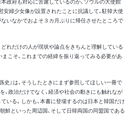
日本政府も対応に苦慮しているのか、ソウルの大使館
慰安婦少女像が設置されたことに抗議して、駐韓大使
がないなかでおよそ３カ月ぶりに帰任させたところで
、どれだけの人が現状や論点をきちんと理解している
いまこそ、これまでの経緯を振り返ってみる必要があ
係史』は、そうしたときにまず参照してほしい一冊で
係を、政治だけでなく、経済や社会の動きにも触れなが
している。しかも、本書に登場するのは日本と韓国だけ
北朝鮮といった周辺国、そして日韓両国の同盟国である