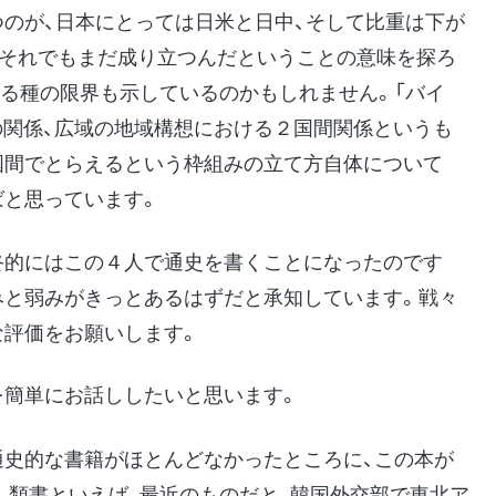
つのが、日本にとっては日米と日中、そして比重は下が
、それでもまだ成り立つんだということの意味を探ろ
ある種の限界も示しているのかもしれません。「バイ
」との関係、広域の地域構想における２国間関係というも
国間でとらえるという枠組みの立て方自体について
ばと思っています。
終的にはこの４人で通史を書くことになったのです
みと弱みがきっとあるはずだと承知しています。戦々
な評価をお願いします。
簡単にお話ししたいと思います。
通史的な書籍がほとんどなかったところに、この本が
。類書といえば、最近のものだと、韓国外交部で東北ア