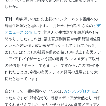
したか。
下村
印象深いのは、史上初のインターネット番組への
総理生出演だと思います。１月始め、神保哲生さんの
ビデ
オニュース.com
で、菅さんが生放送で年頭所感を1時
間やりました。これは、福山官房副長官や寺田総理補佐官
といった若い側近政治家がプッシュしてくれて、実現し
ました。ぼくはTBS社員を辞めた後、10年以上も市民メデ
ィア・アドバイザーという謎の肩書で、マスメディア以外
の発信をサポートしてきました。ですから、この“前例”を
作れたことは、今後の市民メディア発展の足場として大
切だと思っています。
自分として一番時間をかけたのは、
カンフルブログ
だ
ったんですが、残念ながら、既存メディアが全然とり上げ
てくれませんでした。そりゃそうだよね、商業メディアと