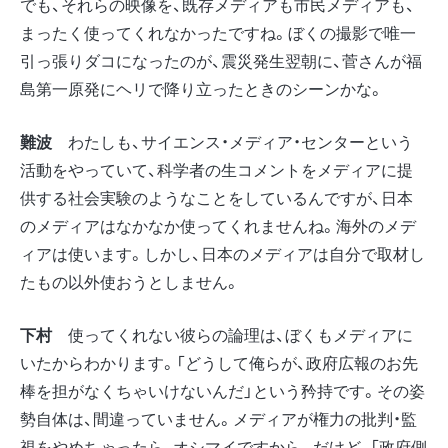
でも、それらの映像を、既存メディアも市民メディアも、
まったく使ってくれなかったですね。ぼくの撮影で唯一
引っ張りダコになったのが、震災発生翌朝に、菅さんが福
島第一原発にヘリで降り立ったときのシーンかな。
難波
わたしも、サイエンス・メディア・センターという
活動をやっていて、科学者の生コメントをメディアに提
供する社会実験のようなことをしているんですが、日本
のメディアはなかなか使ってくれませんね。海外のメデ
ィアは使います。しかし、日本のメディアは自分で取材し
たもの以外使おうとしません。
下村
使ってくれない彼らの論理は、ぼくもメディアに
いたからわかります。「どうして俺らが、政府広報のお先
棒を担がなくちゃいけないんだ」という矜持です。その姿
勢自体は、間違っていません。メディアが権力の批判・監
視をやめちゃったら、オシマイですから。だけど、「政府側