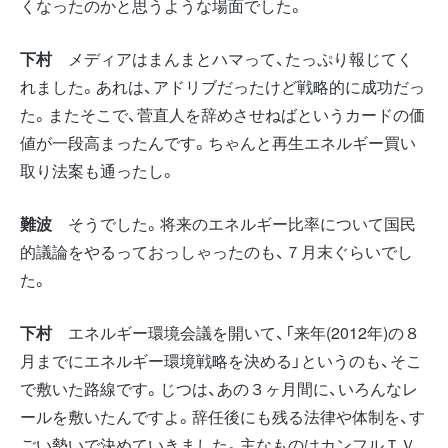
くなったのかと思うような場面でした。
下村
メディアはまんまとハマって、たっぷり報じてく
れました。あれは、アドリブだったけど戦略的に成功だっ
た。またそこで、菅直人を辞めさせねばというカードの価
値が一段高まったんです。ちゃんと再生エネルギー買い
取り法案も通ったし。
難波
そうでした。将来のエネルギー比率について国民
的議論をやるっておっしゃったのも、７月末ぐらいでし
た。
下村
エネルギー環境会議を開いて、「来年(2012年)の８
月までにエネルギー環境戦略を決める」というのも、そこ
で敷いた路線です。じつは、あの３ヶ月間に、いろんなレ
ールを敷いたんですよ。辞任後にも残る法律や体制を、す
ごい勢いで決めていきました。主なものはカンフルＴＶ