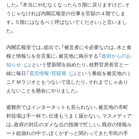
した。「本当にやむなくなったら５階に戻りますけど、そ
うじゃなければ内閣広報室の仕事を官邸の４階でしま
す。５階にはなるべく呼ばないでください」と言いまし
た。
内閣広報室では、総出で、「被災者に今必要なのは、水と食
糧と情報！」を合言葉に、被災地に掲示する『
政府からのお
知らせ
』という壁新聞を始めたり、枝野官房長官と一
緒に毎日『
震災情報・官邸発
』という番組を被災地のミ
ニＦＭラジオともつないで流したり、それまでじゃあり
えないことを懸命にやりました。
避難所ではインターネットも見られない、被災地の市町
村役場は手一杯で、伝達もうまく届かない。マスメディア
は、政府の対応のダメな点の指摘で忙しい。既存の情報ル
ート総崩れの中で、ぼくがずっと関わってきた市民の手