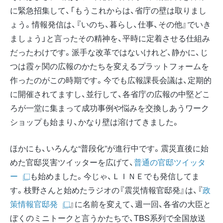
に緊急招集して、「もうこれからは、省庁の壁は取りまし
ょう。情報発信は、『いのち、暮らし、仕事、その他』でいき
ましょう」と言ったその精神を、平時に定着させる仕組み
だったわけです。派手な改革ではないけれど、静かに、じ
つは霞ヶ関の広報のかたちを変えるプラットフォームを
作ったのがこの時期です。今でも広報課長会議は、定期的
に開催されてますし、並行して、各省庁の広報の中堅どこ
ろが一堂に集まって成功事例や悩みを交換しあうワーク
ショップも始まり、かなり壁は溶けてきました。
ほかにも、いろんな“普段化”が進行中です。震災直後に始
めた官邸災害ツイッターを広げて、
普通の官邸ツイッタ
ー
も始めました。今じゃ、ＬＩＮＥでも発信してま
す。枝野さんと始めたラジオの『震災情報官邸発』は、『
政
策情報官邸発
』に名前を変えて、週一回、各省の大臣と
ぼくのミニトークと言うかたちで、TBS系列で全国放送