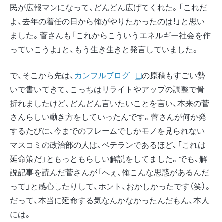
民が広報マンになって、どんどん広げてくれた。「これだ
よ、去年の着任の日から俺がやりたかったのは！」と思い
ました。菅さんも「これからこういうエネルギー社会を作
っていこうよ」と、もう生き生きと発言していました。
で、そこから先は、
カンフルブログ
の原稿もすごい勢
いで書いてきて、こっちはリライトやアップの調整で骨
折れましたけど、どんどん言いたいことを言い、本来の菅
さんらしい動き方をしていったんです。菅さんが何か発
するたびに、今までのフレームでしかモノを見られない
マスコミの政治部の人は、ベテランであるほど、「これは
延命策だ」ともっともらしい解説をしてました。でも、解
説記事を読んだ菅さんが「へぇ、俺こんな思惑があるんだ
って」と感心したりして、ホント、おかしかったです（笑）。
だって、本当に延命する気なんかなかったんだもん、本人
には。