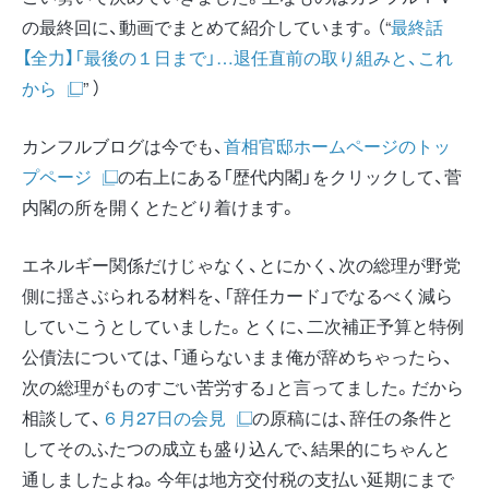
の最終回に、動画でまとめて紹介しています。（“
最終話
【全力】「最後の１日まで」…退任直前の取り組みと、これ
から
” ）
カンフルブログは今でも、
首相官邸ホームページのトッ
プページ
の右上にある「歴代内閣」をクリックして、菅
内閣の所を開くとたどり着けます。
エネルギー関係だけじゃなく、とにかく、次の総理が野党
側に揺さぶられる材料を、「辞任カード」でなるべく減ら
していこうとしていました。とくに、二次補正予算と特例
公債法については、「通らないまま俺が辞めちゃったら、
次の総理がものすごい苦労する」と言ってました。だから
相談して、
６月27日の会見
の原稿には、辞任の条件と
してそのふたつの成立も盛り込んで、結果的にちゃんと
通しましたよね。今年は地方交付税の支払い延期にまで