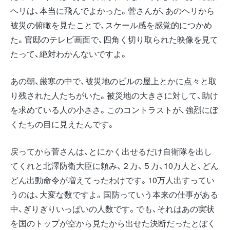
ヘリは、本当に飛んでよかった。菅さんが、あのヘリから
被災の俯瞰を見たことで、スケール感を感覚的につかめ
た。官邸のテレビ画面で、四角く切り取られた映像を見て
たって、絶対わかんないですよ。
あの朝、厳寒の中で、被災地のビルの屋上とかに点々と取
り残された人たちがいた。被災地の大きさに対して、助け
を求めている人の小ささ。このコントラストが、強烈にぼ
くたちの目に見えたんです。
戻ってから菅さんは、とにかく出せるだけ自衛隊を出し
てくれと北澤防衛大臣に頼み、２万、５万、10万人と、どん
どん出動命令が増えてったわけです。10万人出すってい
うのは、大変な数ですよ。国防っていう本来の仕事がある
中、ぎりぎりいっぱいの人数です。でも、それはあの実状
を国のトップが空から見たから出せた決断だったとぼく