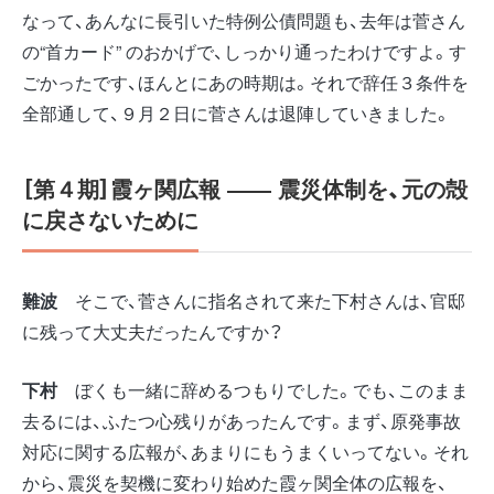
なって、あんなに長引いた特例公債問題も、去年は菅さん
の“首カード” のおかげで、しっかり通ったわけですよ。す
ごかったです、ほんとにあの時期は。それで辞任３条件を
全部通して、９月２日に菅さんは退陣していきました。
［第４期］霞ヶ関広報 ――
震災体制を、元の殻
に戻さないために
難波
そこで、菅さんに指名されて来た下村さんは、官邸
に残って大丈夫だったんですか？
下村
ぼくも一緒に辞めるつもりでした。でも、このまま
去るには、ふたつ心残りがあったんです。まず、原発事故
対応に関する広報が、あまりにもうまくいってない。それ
から、震災を契機に変わり始めた霞ヶ関全体の広報を、