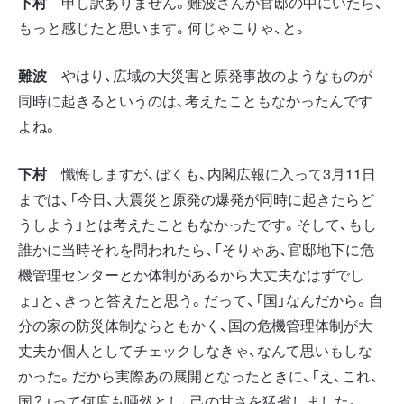
下村
申し訳ありません。難波さんが官邸の中にいたら、
もっと感じたと思います。何じゃこりゃ、と。
難波
やはり、広域の大災害と原発事故のようなものが
同時に起きるというのは、考えたこともなかったんです
よね。
下村
懺悔しますが、ぼくも、内閣広報に入って3月11日
までは、「今日、大震災と原発の爆発が同時に起きたらど
うしよう」とは考えたこともなかったです。そして、もし
誰かに当時それを問われたら、「そりゃあ、官邸地下に危
機管理センターとか体制があるから大丈夫なはずでし
ょ」と、きっと答えたと思う。だって、「国」なんだから。自
分の家の防災体制ならともかく、国の危機管理体制が大
丈夫か個人としてチェックしなきゃ、なんて思いもしな
かった。だから実際あの展開となったときに、「え、これ、
国？」って何度も唖然とし、己の甘さを猛省しました。