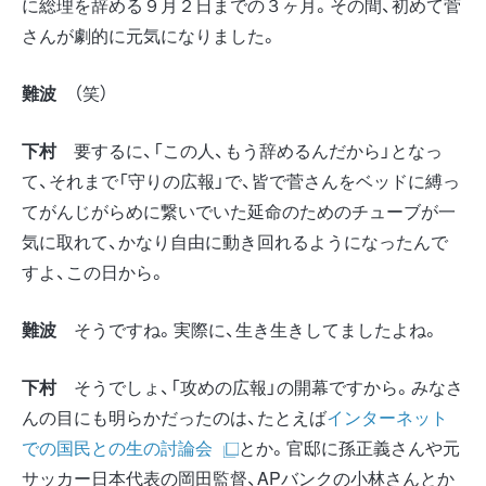
に総理を辞める９月２日までの３ヶ月。その間、初めて菅
さんが劇的に元気になりました。
難波
（笑）
下村
要するに、「この人、もう辞めるんだから」となっ
て、それまで「守りの広報」で、皆で菅さんをベッドに縛っ
てがんじがらめに繋いでいた延命のためのチューブが一
気に取れて、かなり自由に動き回れるようになったんで
すよ、この日から。
難波
そうですね。実際に、生き生きしてましたよね。
下村
そうでしょ、「攻めの広報」の開幕ですから。みなさ
んの目にも明らかだったのは、たとえば
インターネット
での国民との生の討論会
とか。官邸に孫正義さんや元
サッカー日本代表の岡田監督、APバンクの小林さんとか