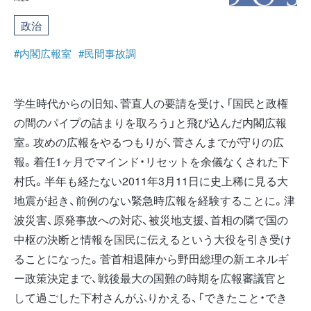
政治
#内閣広報室
#民間事故調
学生時代からの旧知、菅直人の要請を受け、「国民と政権
の間のパイプの詰まりを取ろう」と飛び込んだ内閣広報
室。攻めの広報をやるつもりが、菅さんまでが守りの広
報。着任1ヶ月でマインド・リセットを余儀なくされた下
村氏。半年も経たない2011年3月11日に史上稀に見る大
地震が起き、前例のない緊急時広報を経験することに。津
波災害、原発事故への対応、被災地支援、首相の隣で国の
中枢の決断と情報を国民に伝えるという大役を引き受け
ることになった。菅首相退陣から野田総理の新エネルギ
ー政策決定まで、戦後最大の国難の時期を広報審議官と
して過ごした下村さんがふりかえる、「できたこと・でき