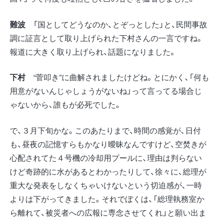
難波
「国としてどうなのか、とぞっとした」と、民間事故
調に証言として取り上げられた下村さんの一言ですね。
報道に大きく取り上げられ、話題になりました。
下村
“菅叩き”に曲解されましたけどね。とにかく、「何も
用意がないんじゃしょうがないね」って言ってる場合じ
ゃないから、誰もが必死でした。
で、３月下旬かな。このあたりまで、時間の感覚が、日付
も、昼夜の記憶すらもかなり曖昧なんですけど、空焚きが
心配されてた４号機の冷却用プールに、理由は判らない
けど奇跡的に水があるとわかったりして、徐々に、総理が
重大な発表をしなくちゃいけないという切迫感が、一時
よりは下がってきました。それでぼくは、「総理執務室か
ら離れて、被災者への広報に専念させてくれ」と願い出ま