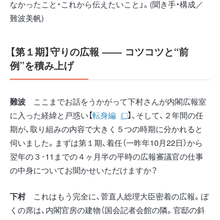
なかったこと・これから伝えたいこと」。(聞き手・構成／
難波美帆)
【第１期】守りの広報 ――
コツコツと“
前
例”
を積み上げ
難波
ここまでお話をうかがって下村さんが内閣広報室
に入った経緯と戸惑い【
転身編
】、そして、２年間の任
期が、取り組みの内容で大きく５つの時期に分かれると
伺いました。まずは第１期、着任（一昨年10月22日）から
翌年の３･11までの４ヶ月半の平時の広報審議官の仕事
の中身についてお聞かせいただけますか？
下村
これはもう完全に、菅直人総理大臣密着の広報。ぼ
くの席は、内閣官房の建物（国会記者会館の隣。官邸の斜