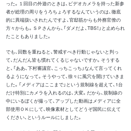
った。１回目の外遊のときは、ビデオカメラを持った新参
者が総理の周りをうろちょろするなんていうのは、徹底
的に異端扱いされたんですよ、官邸筋からも外務官僚の
方々からも。ＳＰさんから、「ダメだよ、TBS！」と止められ
たこともありました。
でも、回数を重ねると、警戒すべき行動じゃないと判っ
て、だんだん皆も慣れてくるじゃないですか。そうする
と、「ああ、下村審議官、こっちこっち」なんて言ってくれ
るようになって。そうやって、徐々に風穴を開けていきま
した。「メディアはここまで」という規制線を超えて、1台
だけ特別にカメラを入れるのは、大変。だから、規制線の
中にいるぼくが撮って、アップした動画はメディアに全
部使用ＯＫにして、映像素材としてどうぞ国民に伝えて
ください、というルールにしました。