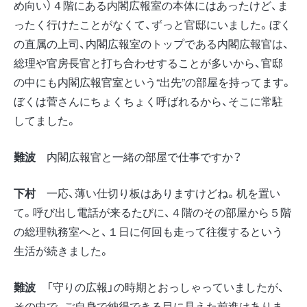
め向い）４階にある内閣広報室の本体にはあったけど、ま
ったく行けたことがなくて、ずっと官邸にいました。ぼく
の直属の上司、内閣広報室のトップである内閣広報官は、
総理や官房長官と打ち合わせすることが多いから、官邸
の中にも内閣広報官室という“出先”の部屋を持ってます。
ぼくは菅さんにちょくちょく呼ばれるから、そこに常駐
してました。
難波
内閣広報官と一緒の部屋で仕事ですか？
下村
一応、薄い仕切り板はありますけどね。机を置い
て。呼び出し電話が来るたびに、４階のその部屋から５階
の総理執務室へと、１日に何回も走って往復するという
生活が続きました。
難波
「守りの広報」の時期とおっしゃっていましたが、
その中で、ご自身で納得できる目に見えた前進はありま