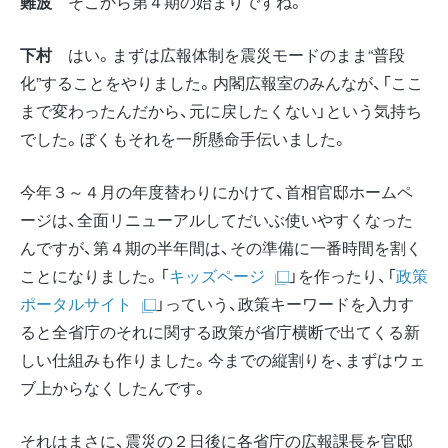
難波
そこから第４期の始まりですね。
下村
はい。まずは広報体制を震災モードのまま“普段
化”することをやりました。内閣広報室のみんなが、「ここ
まで変わったんだから、元に戻したくない」という気持ち
でした。ぼくもそれを一所懸命手伝いました。
今年３～４月の年度替わりにかけて、首相官邸ホームペ
ージは、全面リニューアルしてだいぶ使いやすくなった
んですが、第４期の半年間は、その準備に一番時間を割く
ことになりました。「
キッズページ
」を作ったり、「
政策
ポータルサイト
」っていう、政策キーワードを入力す
ると全省庁のそれに関する政策が省庁横断で出てくる新
しい仕組みも作りました。今までの縦割りを、まずはウェ
ブ上からなくしたんです。
それはまさに、震災の２日後に各省庁の広報課長を官邸