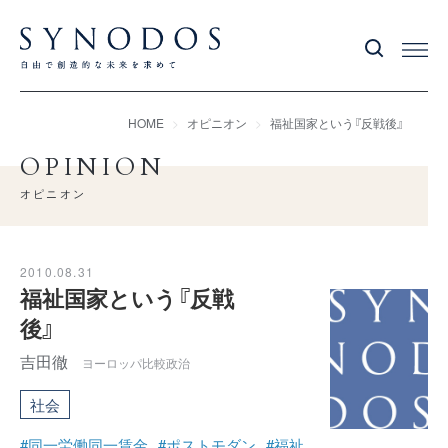
HOME
オピニオン
福祉国家という『反戦後』
OPINION
オピニオン
2010.08.31
福祉国家という『反戦
後』
吉田徹
ヨーロッパ比較政治
社会
#同一労働同一賃金
#ポストモダン
#福祉