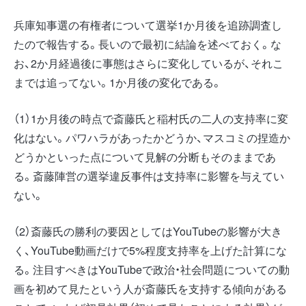
兵庫知事選の有権者について選挙1か月後を追跡調査し
たので報告する。長いので最初に結論を述べておく。な
お、2か月経過後に事態はさらに変化しているが、それこ
までは追ってない。1か月後の変化である。
（1）1か月後の時点で斎藤氏と稲村氏の二人の支持率に変
化はない。パワハラがあったかどうか、マスコミの捏造か
どうかといった点について見解の分断もそのままであ
る。斎藤陣営の選挙違反事件は支持率に影響を与えてい
ない。
（2）斎藤氏の勝利の要因としてはYouTubeの影響が大き
く、YouTube動画だけで5%程度支持率を上げた計算にな
る。注目すべきはYouTubeで政治・社会問題についての動
画を初めて見たという人が斎藤氏を支持する傾向がある