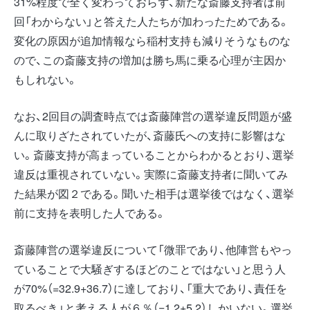
31%程度で全く変わっておらず、新たな斎藤支持者は前
回「わからない」と答えた人たちが加わったためである。
変化の原因が追加情報なら稲村支持も減りそうなものな
ので、この斎藤支持の増加は勝ち馬に乗る心理が主因か
もしれない。
なお、2回目の調査時点では斎藤陣営の選挙違反問題が盛
んに取りざたされていたが、斎藤氏への支持に影響はな
い。斎藤支持が高まっていることからわかるとおり、選挙
違反は重視されていない。実際に斎藤支持者に聞いてみ
た結果が図２である。聞いた相手は選挙後ではなく、選挙
前に支持を表明した人である。
斎藤陣営の選挙違反について「微罪であり、他陣営もやっ
ていることで大騒ぎするほどのことではない」と思う人
が70%（=32.9+36.7）に達しており、「重大であり、責任を
取るべき」と考える人が６％（=1.2+5.2）しかいない。選挙