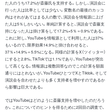
た人のうち17.2%が斎藤氏を支持する。しかし、演説会に
行った人は比率としては少ない。変数名の最後のカッコ
内はそれがあてはまる人の数で、演説会を情報源に上げ
た人は5％しかいない。単純計算すると、演説会で斎藤支
持になった人は掛け算をして17.2%×5％＝0.9%である。
これに対し、YouTubeを情報源として利用した人は37%
もいるので、限界効果14.9%と掛け合わせると、
37％×14.9%＝5.5%になる。同様の計算をX（ツイッター）
にすると2.8%、TikTokでは1.1%であり、YouTubeが突出
して高くなる。情報源は複数回答なのでこの計算を額面
通りにはとれないが、YouTubeひとつでXとTiktok、そして
演説会を合わせたよりも多く支持者を増やすのであるか
ら影響は巨大である。
ではYouTubeはどのように斎藤支持を増やしたのだろう
か。これについてのヒントを得るために2回目の調査で、