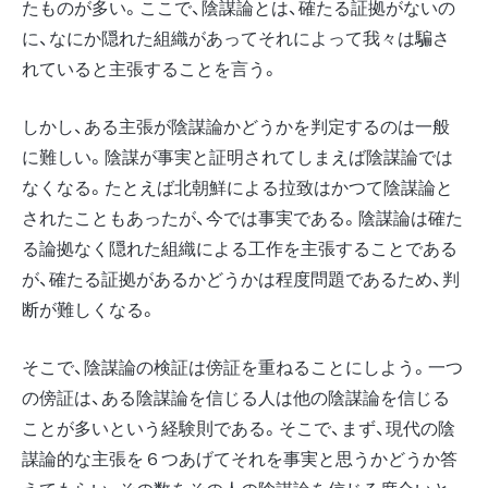
たものが多い。ここで、陰謀論とは、確たる証拠がないの
に、なにか隠れた組織があってそれによって我々は騙さ
れていると主張することを言う。
しかし、ある主張が陰謀論かどうかを判定するのは一般
に難しい。陰謀が事実と証明されてしまえば陰謀論では
なくなる。たとえば北朝鮮による拉致はかつて陰謀論と
されたこともあったが、今では事実である。陰謀論は確た
る論拠なく隠れた組織による工作を主張することである
が、確たる証拠があるかどうかは程度問題であるため、判
断が難しくなる。
そこで、陰謀論の検証は傍証を重ねることにしよう。一つ
の傍証は、ある陰謀論を信じる人は他の陰謀論を信じる
ことが多いという経験則である。そこで、まず、現代の陰
謀論的な主張を６つあげてそれを事実と思うかどうか答