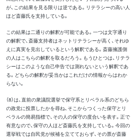
が、この結果を見る限りは逆である。リテラシーの高い人
ほど斎藤氏を支持している。
この結果は二通りの解釈が可能である。一つは文字通り
の解釈で、斎藤支持者はネットリテラシーが高く、それゆ
えに真実を見出しているという解釈である。斎藤擁護側
の人はこちらの解釈を取るだろう。もうひとつは、リテラ
シーはこのような自己申告では測れないという解釈であ
る。どちらの解釈が妥当かはこれだけの情報からはわか
らない。
（8）は、直前の衆議院選挙で保守系とリベラル系のどちら
の政党に投票したかを尋ね、そこからつくった保守とリ
ベラルの簡易指標で、その人の保守の度合いを表す。正で
有意なので、保守の人ほど斎藤氏を支持している。今回の
選挙戦では自民党が候補を立てておらず、その票が斎藤