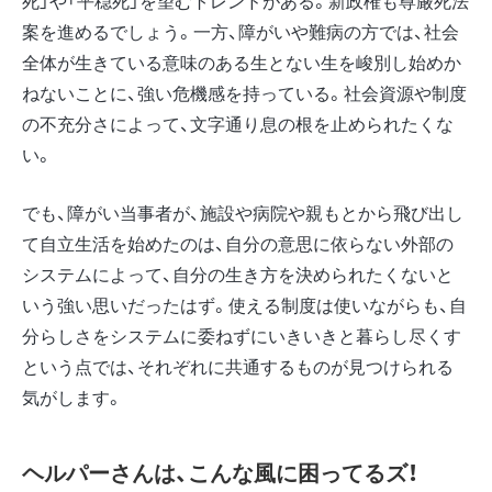
死」や「平穏死」を望むトレンドがある。新政権も尊厳死法
案を進めるでしょう。一方、障がいや難病の方では、社会
全体が生きている意味のある生とない生を峻別し始めか
ねないことに、強い危機感を持っている。社会資源や制度
の不充分さによって、文字通り息の根を止められたくな
い。
でも、障がい当事者が、施設や病院や親もとから飛び出し
て自立生活を始めたのは、自分の意思に依らない外部の
システムによって、自分の生き方を決められたくないと
いう強い思いだったはず。使える制度は使いながらも、自
分らしさをシステムに委ねずにいきいきと暮らし尽くす
という点では、それぞれに共通するものが見つけられる
気がします。
ヘルパーさんは、こんな風に困ってるズ！