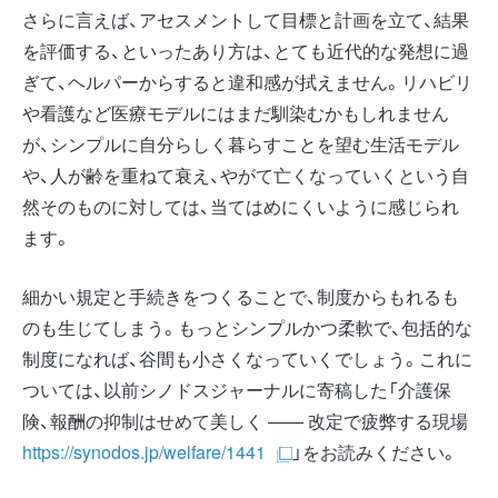
さらに言えば、アセスメントして目標と計画を立て、結果
を評価する、といったあり方は、とても近代的な発想に過
ぎて、ヘルパーからすると違和感が拭えません。リハビリ
や看護など医療モデルにはまだ馴染むかもしれません
が、シンプルに自分らしく暮らすことを望む生活モデル
や、人が齢を重ねて衰え、やがて亡くなっていくという自
然そのものに対しては、当てはめにくいように感じられ
ます。
細かい規定と手続きをつくることで、制度からもれるも
のも生じてしまう。もっとシンプルかつ柔軟で、包括的な
制度になれば、谷間も小さくなっていくでしょう。これに
ついては、以前シノドスジャーナルに寄稿した「介護保
険、報酬の抑制はせめて美しく ―― 改定で疲弊する現場
https://synodos.jp/welfare/1441
」をお読みください。