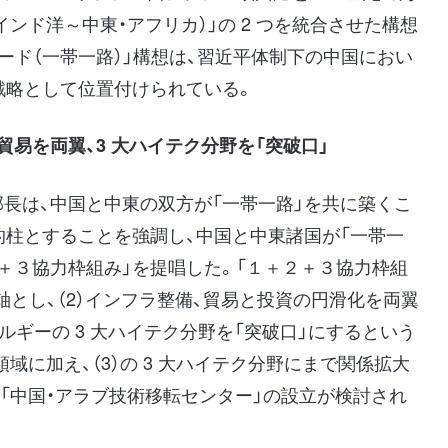
インド洋～中東・アフリカ）」の 2 つを統合させた構想
ロード（一帯一路）」構想は、習近平体制下の中国におい
戦略として位置付けられている。
貿易を両翼、3 大ハイテク分野を「突破口」
長は、中国と中東の双方が「一帯一路」を共に築くこ
本的柱とすることを強調し、中国と中東諸国が「一帯一
＋３協力枠組み」を提唱した。「１＋２＋３協力枠組
主軸とし、（2）インフラ整備、貿易と投資の円滑化を両翼
ネルギーの 3 大ハイテク分野を「突破口」にするという
領域に加え、（3）の 3 大ハイテク分野にまで関係拡大
「中国・アラブ技術移転センター」の設立が検討され