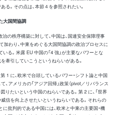
である。その点は、本節４を参照されたい。
た大国間協調
中東政治の秩序構築に対して、中国は、国連安全保障理事
として加わり、中東をめぐる大国間協調の政治プロセスに
る。米露 EU 中国の「4 強」が主要なパワーとな
化を牽引していこうというねらいがある。
。第 1 に、欧米で台頭しているパワー・シフト論と中国
、アメリカの「アジア回帰」政策（pivot／リバランス
図りたいという中国のねらいである。第 2 に、「世界
や威信を向上させたいというねらいである。それらの
とに批判的である中国には、欧米と中東の主要国・機